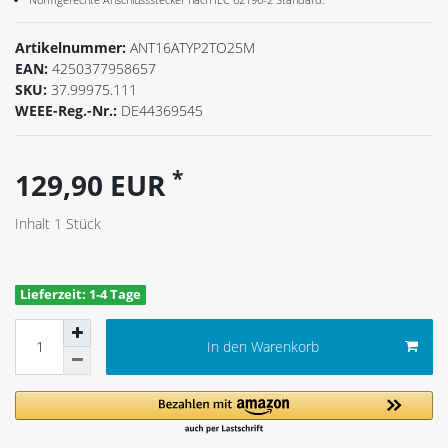
Artikelnummer:
ANT16ATYP2TO25M
EAN:
4250377958657
SKU:
37.99975.111
WEEE-Reg.-Nr.:
DE44369545
*
129,90 EUR
Inhalt
1
Stück
Lieferzeit: 1-4 Tage
In den Warenkorb