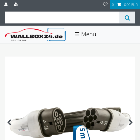
0
0,00 EUR
☰