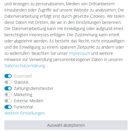
PlentiSolar
und Anzeigen zu personalisieren, Medien von Drittanbietern
Gebrauchtlicht
einzubinden oder Zugriffe auf unsere Website zu analysieren. Die
Ledkauf
Datenverarbeitung erfolgt erst durch gesetzte Cookies. Wir teilen
DEYESOLAR
diese Daten mit Dritten, die wir in den Einstellungen benennen.
Lightech Connect
Die Datenverarbeitung kann mit Einwilligung oder aufgrund eines
CardanLight Europe
berechtigten Interesses erfolgen. Die Zustimmung kann erteilt
FORTIMO LEDs
oder abgelehnt werden. Es besteht das Recht, nicht einzuwilligen
LED-RETROSHOP
und die Einwilligung zu einem späteren Zeitpunkt zu ändern oder
MeinUSB
zu widerrufen. Beachten Sie unser
Impressum
und weitere
Hinweise zur Verwendung personenbezogener Daten in unserer
Daten­schutz­erklärung
.
Impressum
Daten­schutz­erklärung
AGB
Essenziell
Statistik
Zahlungsdienstleister
Barrierefreiheitserklärung
Widerrufs­recht
Marketing
Externe Medien
Funktional
Kontakt
Vertrag widerrufen
Weitere Einstellungen
Auswahl akzeptieren