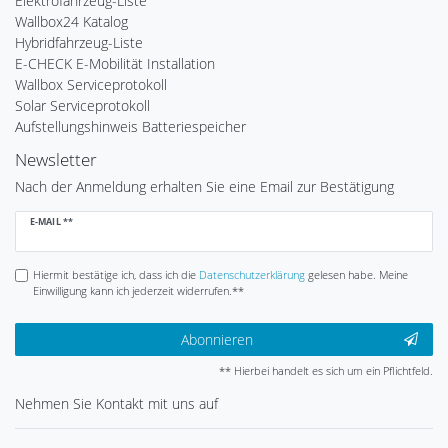
Elektrofahrzeug-Liste
Wallbox24 Katalog
Hybridfahrzeug-Liste
E-CHECK E-Mobilität Installation
Wallbox Serviceprotokoll
Solar Serviceprotokoll
Aufstellungshinweis Batteriespeicher
Newsletter
Nach der Anmeldung erhalten Sie eine Email zur Bestätigung
Newsletter
E-MAIL **
Honig
Hiermit bestätige ich, dass ich die
Daten­schutz­erklärung
gelesen habe. Meine
Einwilligung kann ich jederzeit widerrufen.**
Abonnieren
** Hierbei handelt es sich um ein Pflichtfeld.
Nehmen Sie
Kontakt
mit uns auf