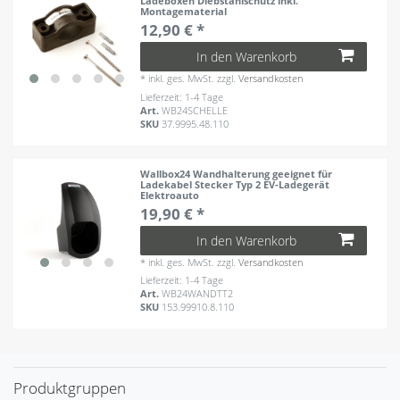
Ladeboxen Diebstahlschutz inkl.
Montagematerial
12,90 € *
In den Warenkorb
*
inkl. ges. MwSt.
zzgl.
Versandkosten
Lieferzeit: 1-4 Tage
Art.
WB24SCHELLE
SKU
37.9995.48.110
Wallbox24 Wandhalterung geeignet für
Ladekabel Stecker Typ 2 EV-Ladegerät
Elektroauto
19,90 € *
In den Warenkorb
*
inkl. ges. MwSt.
zzgl.
Versandkosten
Lieferzeit: 1-4 Tage
Art.
WB24WANDTT2
SKU
153.99910.8.110
Produktgruppen