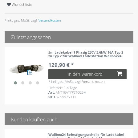
Wunschliste
* inkl. ges. MwSt. zzgl.
Versandkosten
Zuletzt angesehen
5m Ladekabel 1 Phasig 230V 3.6kW 16A Typ 2
zu Typ 2 für Wallbox Ladestation Wallbox24
129,90 € *
In den Warenkorb
*
inkl. ges. MwSt.
zzgl.
Versandkosten
Lieferzeit: 1-4 Tage
Art.
ANT16ATYP2TO25M
SKU
37.99975.111
Kunden kauften auch
Wallbox24 Befestigungsschelle für Ladekabel