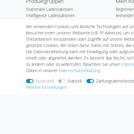
Produktgruppen
Mein K
Stationäre Ladestationen
Registrie
Intelligente Ladestationen
Anmelde
Mobile Ladestationen
Warenkor
Wir verwenden Cookies und ähnliche Technologien auf u
Ladekabel
Kasse
Besucher:innen unserer Webseite (z.B. IP-Adresse), um z.
plenti Solar
Wunschli
Drittanbietern einzubinden oder Zugriffe auf unsere Websi
Zubehör
Händlera
gesetzte Cookies. Wir teilen diese Daten mit Dritten, die
Installation
Die Datenverarbeitung kann mit Einwilligung oder aufgru
erteilt oder abgelehnt werden. Es besteht das Recht, nich
zu ändern oder zu widerrufen. Beachten Sie unser
Impre
Daten in unserer
Daten­schutz­erklärung
.
Essenziell
Statistik
Zahlungsdienstleist
Weitere Einstellungen
Nehmen Sie
Kontakt
mit uns auf
Zahlungs
Halogenkauf LIGHTECH GmbH
Schlehenweg 4