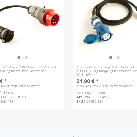
bel 1 Phasig 230V 16A CEE 5 Polig auf
Adapterkabel 1 Phasig 230V 16A Schuko
pplung für Wallbox Ladestation
auf CEE 3 Polig Kupplung für Wallbox La
4
Wallbox24
€ *
24,90 € *
s. MwSt.
zzgl.
Versandkosten
*
inkl. ges. MwSt.
zzgl.
Versandkosten
: 1-4 Tage
Lieferzeit: 1-4 Tage
LCEE16ASCHUKO
Art.
WALLCEE60486
96.68.111
SKU
3.9995.2.110