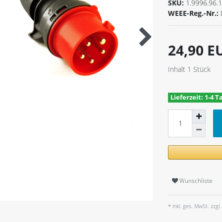
SKU:
1.9996.96.
WEEE-Reg.-Nr.:
24,90 
Inhalt
1
Stück
Lieferzeit: 1-4 T
Wunschliste
* inkl. ges. MwSt. zzgl.