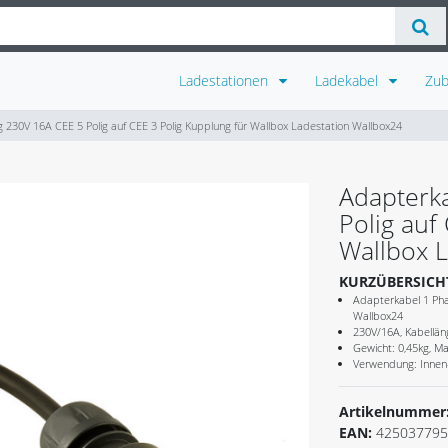
Ladestationen
Ladekabel
Zu
 230V 16A CEE 5 Polig auf CEE 3 Polig Kupplung für Wallbox Ladestation Wallbox24
Adapterk
Polig auf
Wallbox 
KURZÜBERSICH
Adapterkabel 1 Pha
Wallbox24
230V/16A, Kabellän
Gewicht: 0,45kg, Ma
Verwendung: Innen
Artikelnummer
EAN:
425037795