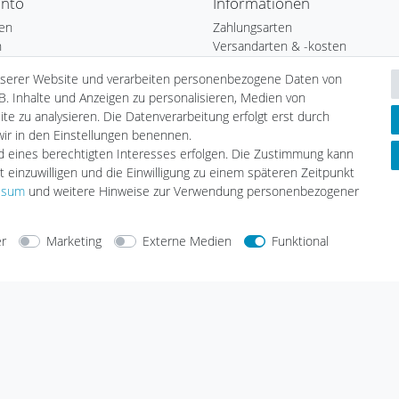
onto
Informationen
ren
Zahlungsarten
n
Versandarten & -kosten
b
Umwelt & Entsorgung
nserer Website und verarbeiten personenbezogene Daten von
Auszeichnungen
B. Inhalte und Anzeigen zu personalisieren, Medien von
ste
Elektrofahrzeug-Liste
te zu analysieren. Die Datenverarbeitung erfolgt erst durch
nfrage
Wallbox24 Katalog
 wir in den Einstellungen benennen.
Hybridfahrzeug-Liste
nd eines berechtigten Interesses erfolgen. Die Zustimmung kann
E-CHECK E-Mobilität Installation
t einzuwilligen und die Einwilligung zu einem späteren Zeitpunkt
Wallbox Serviceprotokoll
ssum
und weitere Hinweise zur Verwendung personenbezogener
Solar Serviceprotokoll
Aufstellungshinweis Batteriespei
er
Marketing
Externe Medien
Funktional
arten
Versandarten