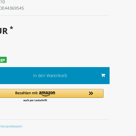
110
DE44369545
*
EUR
age
In den Warenkorb
Versandkosten