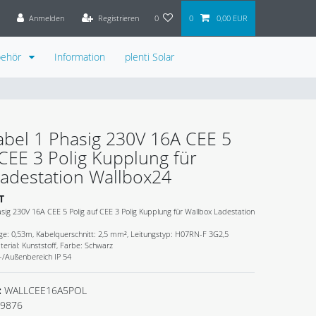
Anmelden
Registrieren
0
0
0,00 EUR
behör
Information
plenti Solar
abel 1 Phasig 230V 16A CEE 5
 CEE 3 Polig Kupplung für
Ladestation Wallbox24
T
sig 230V 16A CEE 5 Polig auf CEE 3 Polig Kupplung für Wallbox Ladestation
ge: 0,53m, Kabelquerschnitt: 2,5 mm², Leitungstyp: H07RN-F 3G2,5
terial: Kunststoff, Farbe: Schwarz
-/Außenbereich IP 54
:
WALLCEE16A5POL
9876