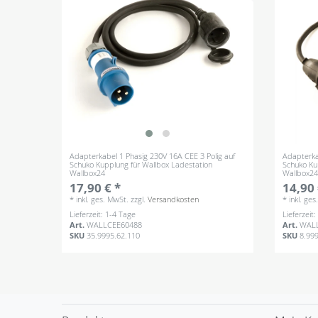
Adapterkabel 1 Phasig 230V 16A CEE 3 Polig auf
Adapterka
Schuko Kupplung für Wallbox Ladestation
Schuko Ku
Wallbox24
Wallbox2
17,90 € *
14,90 
*
inkl. ges. MwSt.
zzgl.
Versandkosten
*
inkl. ge
Lieferzeit: 1-4 Tage
Lieferzeit
Art.
WALLCEE60488
Art.
WAL
SKU
35.9995.62.110
SKU
8.99