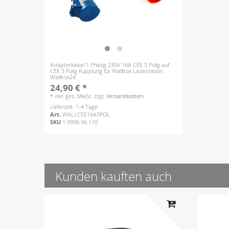
Adapterkabel 1 Phasig 230V 16A CEE 5 Polig auf
CEE 3 Polig Kupplung für Wallbox Ladestation
Wallbox24
24,90 € *
*
inkl. ges. MwSt.
zzgl.
Versandkosten
Lieferzeit: 1-4 Tage
Art.
WALLCEE16A5POL
SKU
1.9996.96.110
Kunden kauften auch