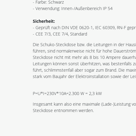
- Farbe: Schwarz
- Verwendung: Innen-/Außenbereich IP 54
Sicherheit:
- Geprüft nach DIN VDE 0620-1, IEC 60309, RN-F gep
- CEE 7/3, CEE 7/4, Standard
Die Schuko-Steckdose bzw. die Leitungen in der Hausi
führen, sind normalerweise nicht für hohe Dauerströ
Steckdose nicht mit mehr als 8 bis 10 Ampere dauerha
Leitungen können sonst überhitzen, was bestenfalls z
führt, schlimmstenfall aber sogar zum Brand. Die max
stark vom Baujahr der Elektroinstallation sowie der L
P=U*I=230V*10A=2.300 W = 2,3 kW
Insgesamt kann also eine maximale (Lade-)Leistung von
Steckdose entnommen werden.