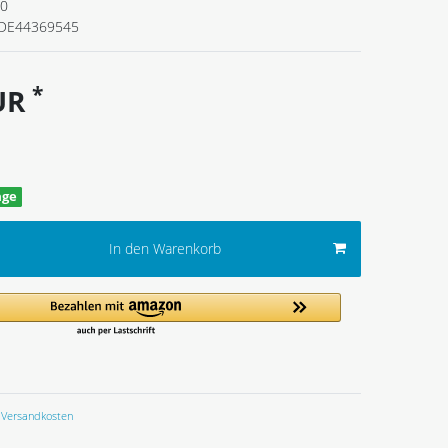
10
DE44369545
*
EUR
age
In den Warenkorb
Versandkosten