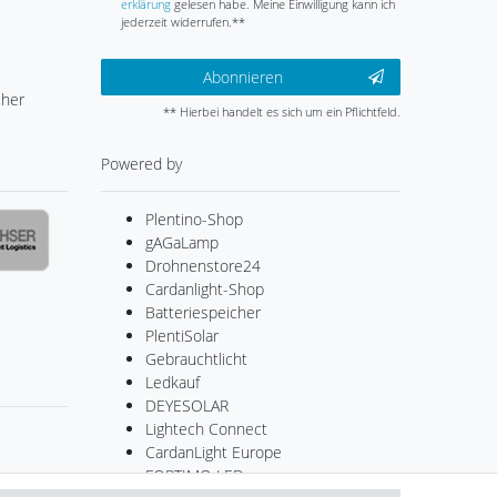
erklärung
gelesen habe. Meine Einwilligung kann ich
jederzeit widerrufen.**
Abonnieren
cher
** Hierbei handelt es sich um ein Pflichtfeld.
Powered by
Plentino-Shop
gAGaLamp
Drohnenstore24
Cardanlight-Shop
Batteriespeicher
PlentiSolar
Gebrauchtlicht
Ledkauf
DEYESOLAR
Lightech Connect
CardanLight Europe
FORTIMO LEDs