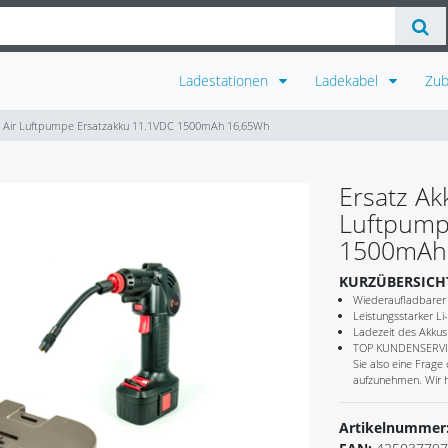
Ladestationen
Ladekabel
Zu
F Air Luftpumpe Ersatzakku 11.1VDC 1500mAh 16,65Wh
Ersatz Ak
Luftpump
1500mAh
KURZÜBERSICH
Wiederaufladbarer 
Leistungsstarker L
Ladezeit des Akkus 
TOP KUNDENSERVICE 
Sie also eine Frage
aufzunehmen. Wir h
Artikelnummer