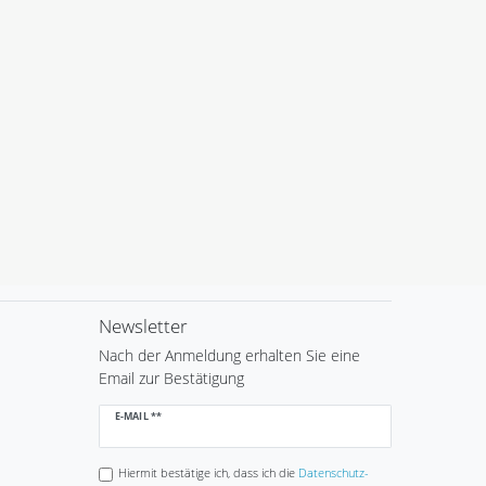
Newsletter
Nach der Anmeldung erhalten Sie eine
Email zur Bestätigung
Newsletter
E-MAIL **
Honig
Hiermit bestätige ich, dass ich die
Daten­schutz­