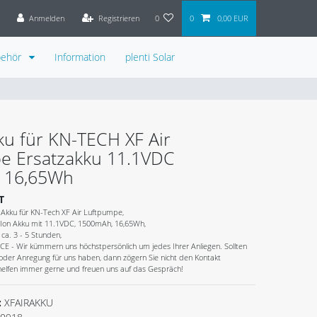
Anmelden
Registrieren
0
0
0,00 EUR
behör
Information
plenti Solar
ku für KN-TECH XF Air
e Ersatzakku 11.1VDC
 16,65Wh
T
Akku für KN-Tech XF Air Luftpumpe,
i-Ion Akku mit 11.1VDC, 1500mAh, 16,65Wh,
ca. 3 - 5 Stunden,
- Wir kümmern uns höchstpersönlich um jedes Ihrer Anliegen. Sollten
 oder Anregung für uns haben, dann zögern Sie nicht den Kontakt
elfen immer gerne und freuen uns auf das Gespräch!
:
XFAIRAKKU