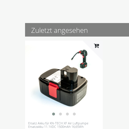
Zuletzt angesehen
Ersatz Akku für KN-TECH XF Air Luftpumpe
Ersatzakku 11.1VDC 1500mAh 16,65Wh