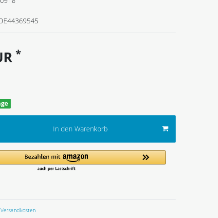
0918
DE44369545
*
EUR
age
In den Warenkorb
Versandkosten