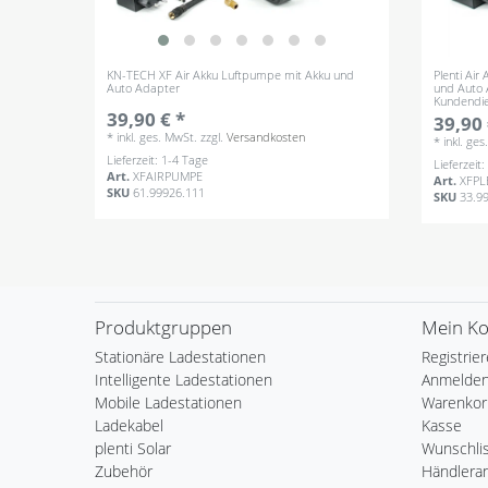
KN-TECH XF Air Akku Luftpumpe mit Akku und
Plenti Ai
Auto Adapter
und Auto 
Kundendie
39,90 € *
39,90 
*
inkl. ges. MwSt.
zzgl.
Versandkosten
*
inkl. ge
Lieferzeit: 1-4 Tage
Lieferzeit
Art.
XFAIRPUMPE
Art.
XFPL
SKU
61.99926.111
SKU
33.9
Produktgruppen
Mein K
Stationäre Ladestationen
Registrie
Intelligente Ladestationen
Anmelde
Mobile Ladestationen
Warenkor
Ladekabel
Kasse
plenti Solar
Wunschli
Zubehör
Händlera