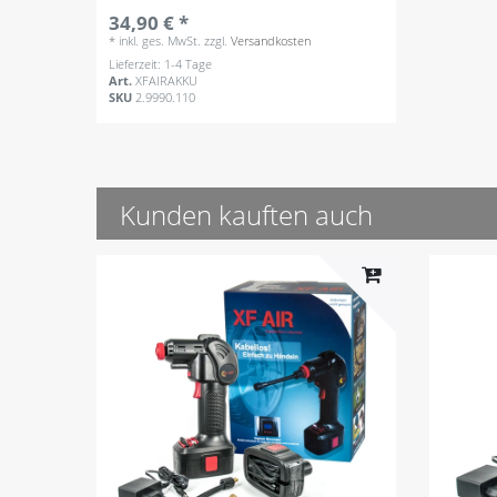
34,90 € *
*
inkl. ges. MwSt.
zzgl.
Versandkosten
Lieferzeit: 1-4 Tage
Art.
XFAIRAKKU
SKU
2.9990.110
Kunden kauften auch