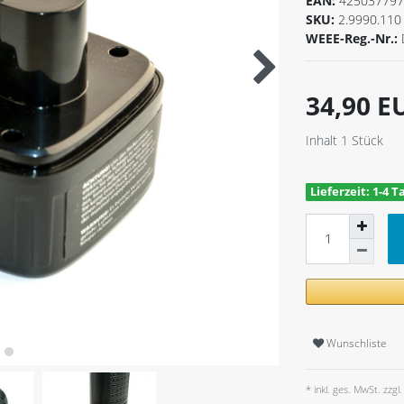
EAN:
425037797
SKU:
2.9990.110
WEEE-Reg.-Nr.:
34,90 
Inhalt
1
Stück
Lieferzeit: 1-4 T
Wunschliste
* inkl. ges. MwSt. zzgl.