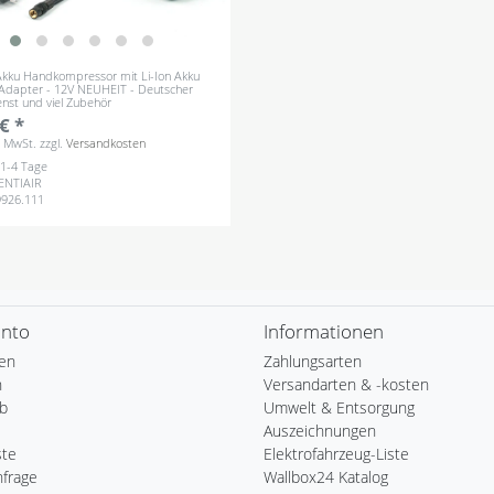
r Akku Handkompressor mit Li-Ion Akku
Adapter - 12V NEUHEIT - Deutscher
nst und viel Zubehör
€ *
s. MwSt.
zzgl.
Versandkosten
: 1-4 Tage
ENTIAIR
9926.111
onto
Informationen
ren
Zahlungsarten
n
Versandarten & -kosten
b
Umwelt & Entsorgung
Auszeichnungen
ste
Elektrofahrzeug-Liste
nfrage
Wallbox24 Katalog