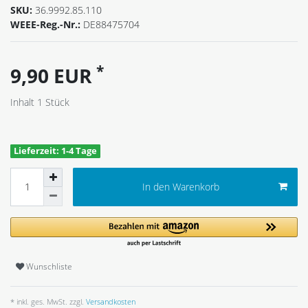
SKU:
36.9992.85.110
WEEE-Reg.-Nr.:
DE88475704
*
9,90 EUR
Inhalt
1
Stück
Lieferzeit: 1-4 Tage
In den Warenkorb
Wunschliste
* inkl. ges. MwSt. zzgl.
Versandkosten