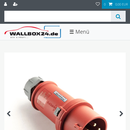
0
0,00 EUR
☰