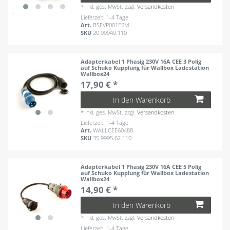
*
inkl. ges. MwSt.
zzgl.
Versandkosten
Lieferzeit: 1-4 Tage
Art.
BSEVP001F5M
SKU
20.99949.110
Adapterkabel 1 Phasig 230V 16A CEE 3 Polig
auf Schuko Kupplung für Wallbox Ladestation
Wallbox24
17,90 € *
In den Warenkorb
*
inkl. ges. MwSt.
zzgl.
Versandkosten
Lieferzeit: 1-4 Tage
Art.
WALLCEE60488
SKU
35.9995.62.110
Adapterkabel 1 Phasig 230V 16A CEE 5 Polig
auf Schuko Kupplung für Wallbox Ladestation
Wallbox24
14,90 € *
In den Warenkorb
*
inkl. ges. MwSt.
zzgl.
Versandkosten
Lieferzeit: 1-4 Tage