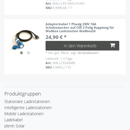
Art.
WALLCEE16ASCHUKO
SKU
8.9996.68.111
Adapterkabel 1 Phasig 230V 16A
Schukostecker auf CEE 3 Polig Kupplung für
Wallbox Ladestation Wallbox24
24,90 € *
In den Warenkorb
*
inkl. ges. MwSt.
zzgl.
Versandkosten
Lieferzeit: 1-4 Tage
Art.
WALLCEE60486
SKU
3.9995.2.110
Produktgruppen
Stationäre Ladestationen
Intelligente Ladestationen
Mobile Ladestationen
Ladekabel
plenti Solar