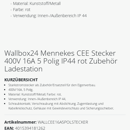
- Material: Kunststoff/Metall
- Farbe: rot
- Verwendung: Innen-/Außenbereich IP 44
Wallbox24 Mennekes CEE Stecker
400V 16A 5 Polig IP44 rot Zubehör
Ladestation
KURZÜBERSICHT
Starkstromstecker als Zubehör/Ersatzteil für den Eigenverbau.
400V/16A, 5 Polig,
Material: Kunststoff/Metall, Farbe: rot,
Verwendung: Innen-/Außenbereich IP 44,
Schraubkontakt, Verschraubung mit Abdichtung, Zugentlastung und
Kabelknickschutz, Gehäuse mit Gewindeverschluss und Sicherungsschieber,
Artikelnummer:
WALLCEE16A5POLSTECKER
EAN:
4015394181262