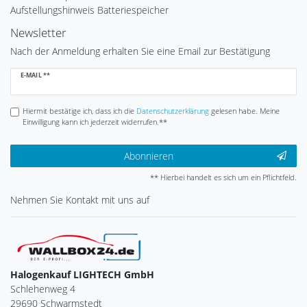
Aufstellungshinweis Batteriespeicher
Newsletter
Nach der Anmeldung erhalten Sie eine Email zur Bestätigung
Newsletter
E-MAIL **
Honig
Hiermit bestätige ich, dass ich die
Daten­schutz­erklärung
gelesen habe. Meine
Einwilligung kann ich jederzeit widerrufen.**
Abonnieren
** Hierbei handelt es sich um ein Pflichtfeld.
Nehmen Sie
Kontakt
mit uns auf
Halogenkauf LIGHTECH GmbH
Schlehenweg 4
29690 Schwarmstedt