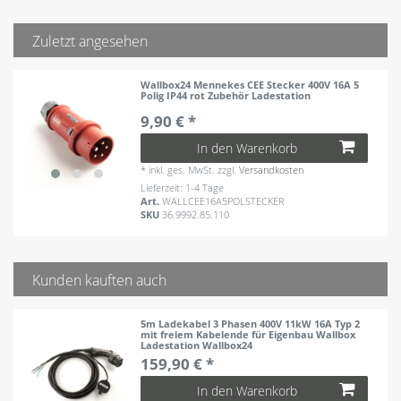
Zuletzt angesehen
Wallbox24 Mennekes CEE Stecker 400V 16A 5
Polig IP44 rot Zubehör Ladestation
9,90 € *
In den Warenkorb
*
inkl. ges. MwSt.
zzgl.
Versandkosten
Lieferzeit: 1-4 Tage
Art.
WALLCEE16A5POLSTECKER
SKU
36.9992.85.110
Kunden kauften auch
5m Ladekabel 3 Phasen 400V 11kW 16A Typ 2
mit freiem Kabelende für Eigenbau Wallbox
Ladestation Wallbox24
159,90 € *
In den Warenkorb