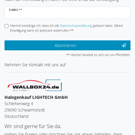
Newsletter
E-MAIL **
Honig
Hiermit bestätige ich, dass ich die
Daten­schutz­erklärung
gelesen habe. Meine
Einwilligung kann ich jederzeit widerrufen.**
Abonnieren
** Hierbei handelt es sich um ein Pflichtfeld.
Nehmen Sie
Kontakt
mit uns auf
Halogenkauf LIGHTECH GmbH
Schlehenweg 4
29690 Schwarmstedt
Deutschland
Wir sind gerne für Sie da.
Haben Sie Fragen oder möchten Sie uns etwas mitteilen, dann