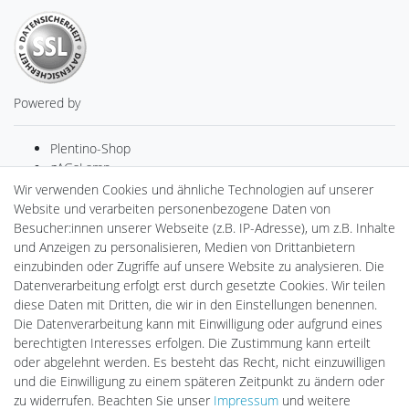
Powered by
Plentino-Shop
gAGaLamp
Drohnenstore24
Wir verwenden Cookies und ähnliche Technologien auf unserer
Cardanlight-Shop
Website und verarbeiten personenbezogene Daten von
Batteriespeicher
Besucher:innen unserer Webseite (z.B. IP-Adresse), um z.B. Inhalte
PlentiSolar
und Anzeigen zu personalisieren, Medien von Drittanbietern
Gebrauchtlicht
einzubinden oder Zugriffe auf unsere Website zu analysieren. Die
Ledkauf
Datenverarbeitung erfolgt erst durch gesetzte Cookies. Wir teilen
DEYESOLAR
diese Daten mit Dritten, die wir in den Einstellungen benennen.
Lightech Connect
Die Datenverarbeitung kann mit Einwilligung oder aufgrund eines
CardanLight Europe
berechtigten Interesses erfolgen. Die Zustimmung kann erteilt
FORTIMO LEDs
oder abgelehnt werden. Es besteht das Recht, nicht einzuwilligen
LED-RETROSHOP
und die Einwilligung zu einem späteren Zeitpunkt zu ändern oder
MeinUSB
zu widerrufen. Beachten Sie unser
Impressum
und weitere