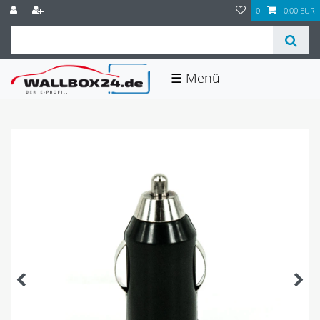
0
0,00 EUR
☰