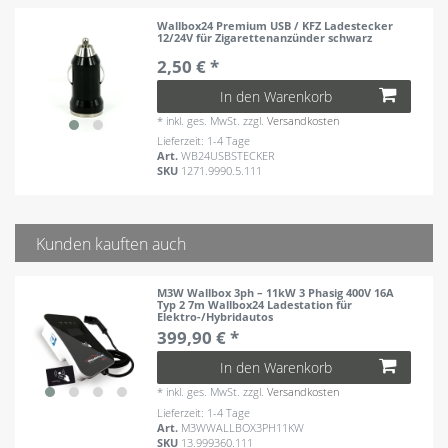
Wallbox24 Premium USB / KFZ Ladestecker
12/24V für Zigarettenanzünder schwarz
2,50 € *
In den Warenkorb
*
inkl. ges. MwSt.
zzgl.
Versandkosten
Lieferzeit: 1-4 Tage
Art.
WB24USBSTECKER
SKU
1271.9990.5.111
Kunden kauften auch
M3W Wallbox 3ph – 11kW 3 Phasig 400V 16A
Typ 2 7m Wallbox24 Ladestation für
Elektro-/Hybridautos
399,90 € *
In den Warenkorb
*
inkl. ges. MwSt.
zzgl.
Versandkosten
Lieferzeit: 1-4 Tage
Art.
M3WWALLBOX3PH11KW
SKU
13.999360.111