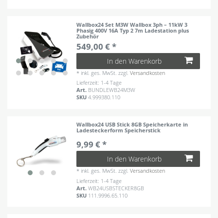
Wallbox24 Set M3W Wallbox 3ph – 11kW 3
Phasig 400V 16A Typ 2 7m Ladestation plus
Zubehör
549,00 € *
In den Warenkorb
*
inkl. ges. MwSt.
zzgl.
Versandkosten
Lieferzeit: 1-4 Tage
Art.
BUNDLEWB24M3W
SKU
4.999380.110
Wallbox24 USB Stick 8GB Speicherkarte in
Ladesteckerform Speicherstick
9,99 € *
In den Warenkorb
*
inkl. ges. MwSt.
zzgl.
Versandkosten
Lieferzeit: 1-4 Tage
Art.
WB24USBSTECKER8GB
SKU
111.9996.65.110