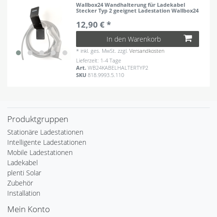
Wallbox24 Wandhalterung für Ladekabel
Stecker Typ 2 geeignet Ladestation Wallbox24
12,90 € *
In den Warenkorb
*
inkl. ges. MwSt.
zzgl.
Versandkosten
Lieferzeit: 1-4 Tage
Art.
WB24KABELHALTERTYP2
SKU
818.9993.5.110
Produktgruppen
Stationäre Ladestationen
Intelligente Ladestationen
Mobile Ladestationen
Ladekabel
plenti Solar
Zubehör
Installation
Mein Konto