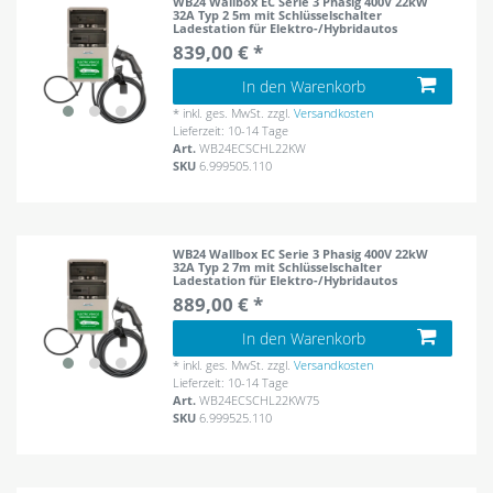
WB24 Wallbox EC Serie 3 Phasig 400V 22kW
32A Typ 2 5m mit Schlüsselschalter
Ladestation für Elektro-/Hybridautos
839,00 € *
In den Warenkorb
*
inkl. ges. MwSt.
zzgl.
Versandkosten
Lieferzeit: 10-14 Tage
Art.
WB24ECSCHL22KW
SKU
6.999505.110
WB24 Wallbox EC Serie 3 Phasig 400V 22kW
32A Typ 2 7m mit Schlüsselschalter
Ladestation für Elektro-/Hybridautos
889,00 € *
In den Warenkorb
*
inkl. ges. MwSt.
zzgl.
Versandkosten
Lieferzeit: 10-14 Tage
Art.
WB24ECSCHL22KW75
SKU
6.999525.110