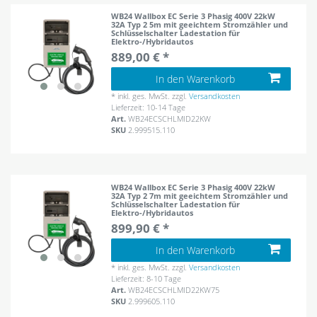
WB24 Wallbox EC Serie 3 Phasig 400V 22kW
32A Typ 2 5m mit geeichtem Stromzähler und
Schlüsselschalter Ladestation für
Elektro-/Hybridautos
889,00 € *
In den Warenkorb
*
inkl. ges. MwSt.
zzgl.
Versandkosten
Lieferzeit: 10-14 Tage
Art.
WB24ECSCHLMID22KW
SKU
2.999515.110
WB24 Wallbox EC Serie 3 Phasig 400V 22kW
32A Typ 2 7m mit geeichtem Stromzähler und
Schlüsselschalter Ladestation für
Elektro-/Hybridautos
899,90 € *
In den Warenkorb
*
inkl. ges. MwSt.
zzgl.
Versandkosten
Lieferzeit: 8-10 Tage
Art.
WB24ECSCHLMID22KW75
SKU
2.999605.110