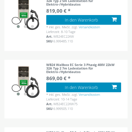
32A Typ 2 5m Ladestation für
Elektro-/Hybridautos
819,00 € *
In den Warenkorb
*
inkl. ges. MwSt.
zzgl.
Versandkosten
Lieferzeit: 8-10 Tage
Art.
WB24EC22KW
SKU
6.999485.110
WB24 Wallbox EC Serie 3 Phasig 400V 22kW
32A Typ 2 7m Ladestation für
Elektro-/Hybridautos
869,00 € *
In den Warenkorb
*
inkl. ges. MwSt.
zzgl.
Versandkosten
Lieferzeit: 10-14 Tage
Art.
WB24EC22KW75
SKU
6.999505.110