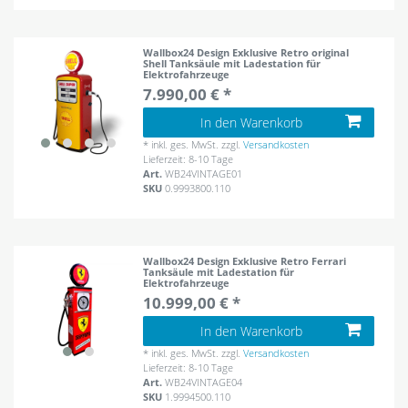
Wallbox24 Design Exklusive Retro original
Shell Tanksäule mit Ladestation für
Elektrofahrzeuge
7.990,00 € *
In den Warenkorb
*
inkl. ges. MwSt.
zzgl.
Versandkosten
Lieferzeit: 8-10 Tage
Art.
WB24VINTAGE01
SKU
0.9993800.110
Wallbox24 Design Exklusive Retro Ferrari
Tanksäule mit Ladestation für
Elektrofahrzeuge
10.999,00 € *
In den Warenkorb
*
inkl. ges. MwSt.
zzgl.
Versandkosten
Lieferzeit: 8-10 Tage
Art.
WB24VINTAGE04
SKU
1.9994500.110