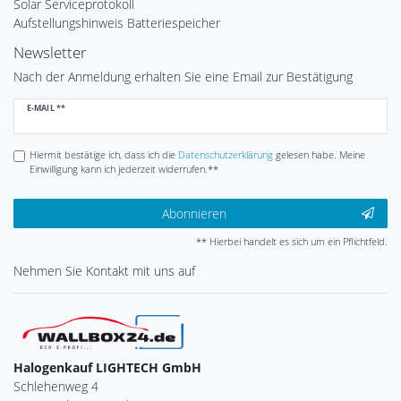
Solar Serviceprotokoll
Aufstellungshinweis Batteriespeicher
Newsletter
Nach der Anmeldung erhalten Sie eine Email zur Bestätigung
Newsletter
E-MAIL **
Honig
Hiermit bestätige ich, dass ich die
Daten­schutz­erklärung
gelesen habe. Meine
Einwilligung kann ich jederzeit widerrufen.**
Abonnieren
** Hierbei handelt es sich um ein Pflichtfeld.
Nehmen Sie
Kontakt
mit uns auf
Halogenkauf LIGHTECH GmbH
Schlehenweg 4