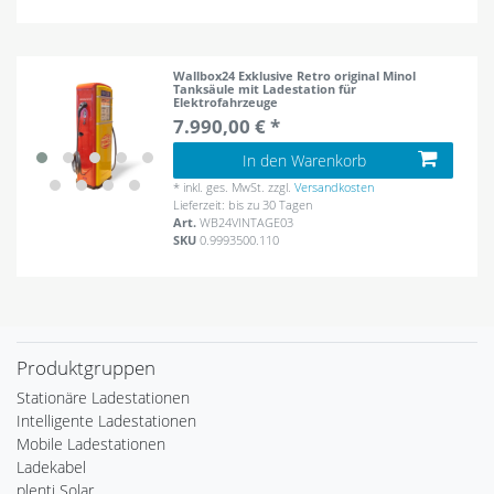
Wallbox24 Exklusive Retro original Minol
Tanksäule mit Ladestation für
Elektrofahrzeuge
7.990,00 € *
In den Warenkorb
*
inkl. ges. MwSt.
zzgl.
Versandkosten
Lieferzeit: bis zu 30 Tagen
Art.
WB24VINTAGE03
SKU
0.9993500.110
Produktgruppen
Stationäre Ladestationen
Intelligente Ladestationen
Mobile Ladestationen
Ladekabel
plenti Solar