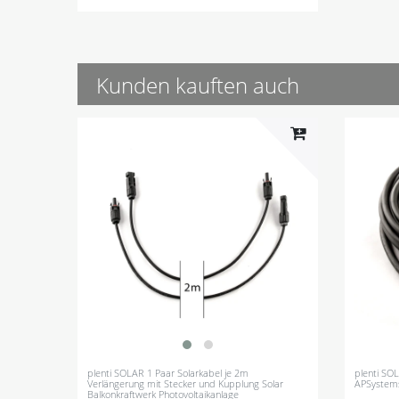
Kunden kauften auch
plenti SOLAR 1 Paar Solarkabel je 2m
plenti SOL
Verlängerung mit Stecker und Kupplung Solar
APSystem
Balkonkraftwerk Photovoltaikanlage