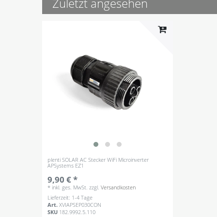
Zuletzt angesehen
plenti SOLAR AC Stecker WiFi Microinverter
APSystems EZ1
9,90 € *
*
inkl. ges. MwSt.
zzgl.
Versandkosten
Lieferzeit: 1-4 Tage
Art.
XVIAPSEP030CON
SKU
182.9992.5.110