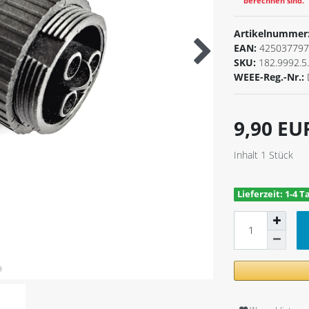
berechnen sind.
Artikelnummer
EAN:
425037797
SKU:
182.9992.5
WEEE-Reg.-Nr.:
9,90 E
Inhalt
1
Stück
Lieferzeit: 1-4 T