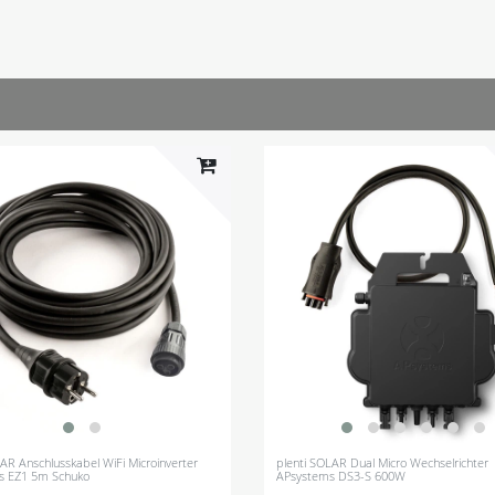
AR Anschlusskabel WiFi Microinverter
plenti SOLAR Dual Micro Wechselrichter
s EZ1 5m Schuko
APsystems DS3-S 600W