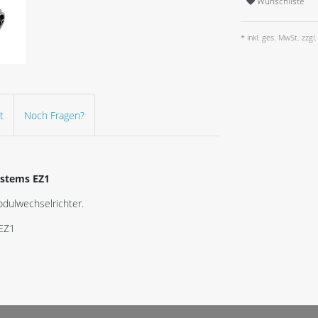
Wunschliste
* inkl. ges. MwSt. zzgl.
t
Noch Fragen?
ystems EZ1
dulwechselrichter.
 EZ1