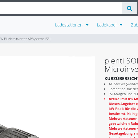
Ladestationen
Ladekabel
Zu
 WiFi Microinverter APSystems EZ1
plenti SO
Microinv
KURZÜBERSICH
AC Stecker (weibli
Kompatibel mit de
PV-Anlagen und Zub
Artikel mit 0% Mw
Dieses Angebot e
kW Peak für die 
bestimmt. Kein g
Mehrwertsteuer e
gesetzlichen Rahm
Mehrwertsteuer-B
Gesetzgebung ans