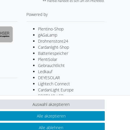
** Hierbei handelt es sich um ein Pflichtfeld.
Powered by
Plentino-Shop
gAGaLamp
Drohnenstore24
Cardanlight-Shop
Batteriespeicher
PlentiSolar
Gebrauchtlicht
Ledkauf
DEYESOLAR
Lightech Connect
CardanLight Europe
FORTIMO LEDs
LED-RETROSHOP
Auswahl akzeptieren
MeinUSB
Alle akzeptieren
Alle ablehnen