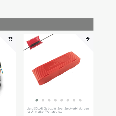
plenti SOLAR Gelbox für Solar Steckverbindungen
rot Ultimativer Wetterschutz