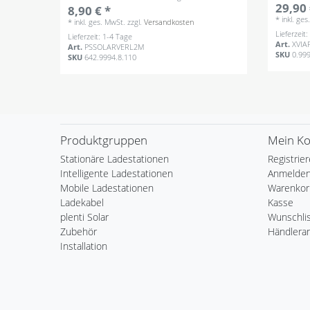
29,90 
8,90 € *
*
inkl. ge
*
inkl. ges. MwSt.
zzgl.
Versandkosten
Lieferzeit
Lieferzeit: 1-4 Tage
Art.
XVIA
Art.
PSSOLARVERL2M
SKU
0.99
SKU
642.9994.8.110
Produktgruppen
Mein K
Stationäre Ladestationen
Registrie
Intelligente Ladestationen
Anmelde
Mobile Ladestationen
Warenkor
Ladekabel
Kasse
plenti Solar
Wunschli
Zubehör
Händlera
Installation