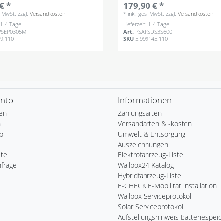
€ *
179,90 € *
s. MwSt.
zzgl.
Versandkosten
*
inkl. ges. MwSt.
zzgl.
Versandkosten
: 1-4 Tage
Lieferzeit: 1-4 Tage
PSEP0305M
Art.
PSAPSDS3S600
99.110
SKU
5.999145.110
onto
Informationen
ren
Zahlungsarten
n
Versandarten & -kosten
b
Umwelt & Entsorgung
Auszeichnungen
ste
Elektrofahrzeug-Liste
nfrage
Wallbox24 Katalog
Hybridfahrzeug-Liste
E-CHECK E-Mobilität Installation
Wallbox Serviceprotokoll
Solar Serviceprotokoll
Aufstellungshinweis Batteriespei