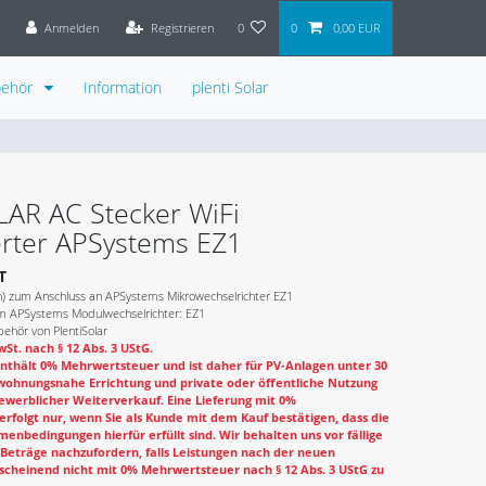
Anmelden
Registrieren
0
0
0,00 EUR
behör
Information
plenti Solar
LAR AC Stecker WiFi
erter APSystems EZ1
T
ch) zum Anschluss an APSystems Mikrowechselrichter EZ1
m APSystems Modulwechselrichter: EZ1
ehör von PlentiSolar
St. nach § 12 Abs. 3 UStG.
nthält 0% Mehrwertsteuer und ist daher für PV-Anlagen unter 30
wohnungsnahe Errichtung und private oder öffentliche Nutzung
ewerblicher Weiterverkauf. Eine Lieferung mit 0%
rfolgt nur, wenn Sie als Kunde mit dem Kauf bestätigen, dass die
enbedingungen hierfür erfüllt sind. Wir behalten uns vor fällige
eträge nachzufordern, falls Leistungen nach der neuen
cheinend nicht mit 0% Mehrwertsteuer nach § 12 Abs. 3 UStG zu