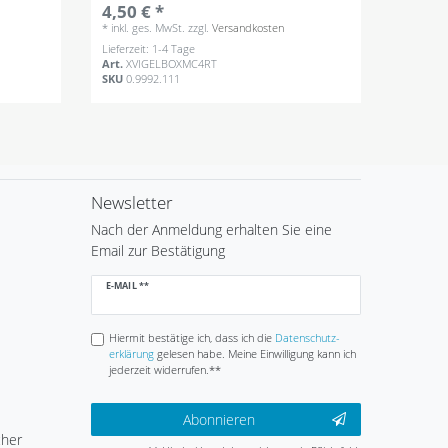
4,50 € *
*
inkl. ges. MwSt.
zzgl.
Versandkosten
Lieferzeit: 1-4 Tage
Art.
XVIGELBOXMC4RT
SKU
0.9992.111
Newsletter
Nach der Anmeldung erhalten Sie eine
Email zur Bestätigung
Newsletter
E-MAIL **
Honig
Hiermit bestätige ich, dass ich die
Daten­schutz­
erklärung
gelesen habe. Meine Einwilligung kann ich
jederzeit widerrufen.**
Abonnieren
cher