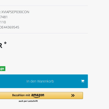
:
XVIAPSEP030CON
7481
.110
DE44369545
*
UR
age
In den Warenkorb