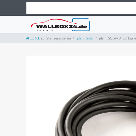
Zur Startseite gehen
plenti Solar
plenti SOLAR Anschlussk