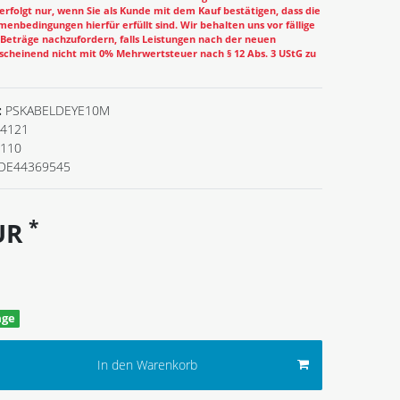
rfolgt nur, wenn Sie als Kunde mit dem Kauf bestätigen, dass die
enbedingungen hierfür erfüllt sind. Wir behalten uns vor fällige
eträge nachzufordern, falls Leistungen nach der neuen
cheinend nicht mit 0% Mehrwertsteuer nach § 12 Abs. 3 UStG zu
:
PSKABELDEYE10M
4121
.110
DE44369545
*
EUR
age
In den Warenkorb