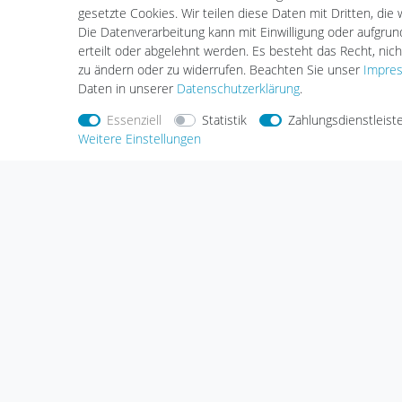
gesetzte Cookies. Wir teilen diese Daten mit Dritten, die
Installation
Die Datenverarbeitung kann mit Einwilligung oder aufgru
erteilt oder abgelehnt werden. Es besteht das Recht, nich
zu ändern oder zu widerrufen. Beachten Sie unser
Impre
Daten in unserer
Daten­schutz­erklärung
.
Essenziell
Statistik
Zahlungsdienstleist
Weitere Einstellungen
Nehmen Sie
Kontakt
mit uns auf
Zahlungs
Halogenkauf LIGHTECH GmbH
Schlehenweg 4
29690 Schwarmstedt
Deutschland
Wir sind gerne für Sie da.
Haben Sie Fragen oder möchten Sie uns
etwas mitteilen, dann nutzen Sie bitte
unser Kontaktformular.