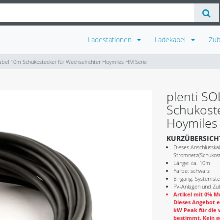
Ladestationen
Ladekabel
Zu
abel 10m Schukostecker für Wechselrichter Hoymiles HM Serie
plenti S
Schukoste
Hoymiles
KURZÜBERSICH
Dieses Anschlusska
Stromnetz(Schukost
Länge: ca. 10m
Farbe: schwarz
Eingang: Systemste
PV-Anlagen und Zub
Artikel mit 0% Mw
Dieses Angebot e
kW Peak für die 
bestimmt. Kein g