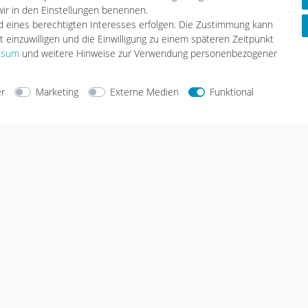
 wir in den Einstellungen benennen.
Hybridfahrzeug-Liste
nd eines berechtigten Interesses erfolgen. Die Zustimmung kann
E-CHECK E-Mobilität Installation
t einzuwilligen und die Einwilligung zu einem späteren Zeitpunkt
Wallbox Serviceprotokoll
ssum
und weitere Hinweise zur Verwendung personenbezogener
Solar Serviceprotokoll
Aufstellungshinweis Batteriespei
er
Marketing
Externe Medien
Funktional
arten
Versandarten
Sicherheit