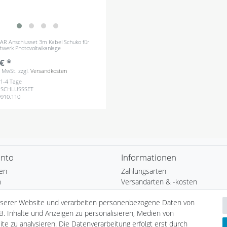
LAR Anschlusset 3m Kabel Schuko für
ftwerk Photovoltaikanlage
€ *
s. MwSt.
zzgl.
Versandkosten
: 1-4 Tage
NSCHLUSSSET
9910.110
onto
Informationen
ren
Zahlungsarten
n
Versandarten & -kosten
b
Umwelt & Entsorgung
nserer Website und verarbeiten personenbezogene Daten von
Auszeichnungen
B. Inhalte und Anzeigen zu personalisieren, Medien von
ste
Elektrofahrzeug-Liste
te zu analysieren. Die Datenverarbeitung erfolgt erst durch
nfrage
Wallbox24 Katalog