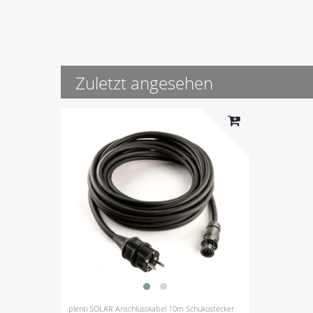
Zuletzt angesehen
plenti SOLAR Anschlusskabel 10m Schukostecker