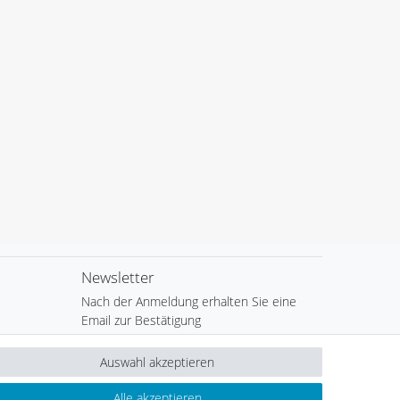
Newsletter
Nach der Anmeldung erhalten Sie eine
Email zur Bestätigung
Newsletter
E-MAIL **
Auswahl akzeptieren
Honig
Alle akzeptieren
Hiermit bestätige ich, dass ich die
Daten­schutz­