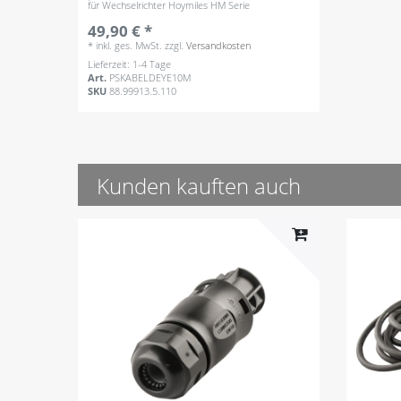
für Wechselrichter Hoymiles HM Serie
49,90 € *
*
inkl. ges. MwSt.
zzgl.
Versandkosten
Lieferzeit: 1-4 Tage
Art.
PSKABELDEYE10M
SKU
88.99913.5.110
Kunden kauften auch