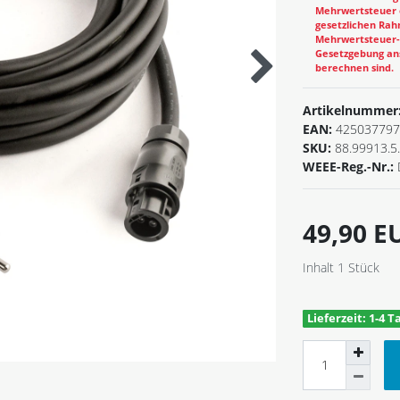
Mehrwertsteuer e
gesetzlichen Rahm
Mehrwertsteuer-B
Gesetzgebung ans
berechnen sind.
Artikelnummer
EAN:
425037797
SKU:
88.99913.5
WEEE-Reg.-Nr.:
49,90 
Inhalt
1
Stück
Lieferzeit: 1-4 T