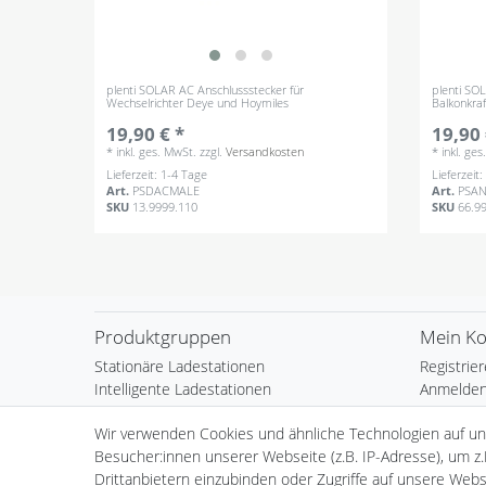
plenti SOLAR AC Anschlussstecker für
plenti SO
Wechselrichter Deye und Hoymiles
Balkonkra
19,90 € *
19,90 
*
inkl. ges. MwSt.
zzgl.
Versandkosten
*
inkl. ge
Lieferzeit: 1-4 Tage
Lieferzeit
Art.
PSDACMALE
Art.
PSA
SKU
13.9999.110
SKU
66.9
Produktgruppen
Mein K
Stationäre Ladestationen
Registrie
Intelligente Ladestationen
Anmelde
Mobile Ladestationen
Warenkor
Wir verwenden Cookies und ähnliche Technologien auf u
Ladekabel
Kasse
Besucher:innen unserer Webseite (z.B. IP-Adresse), um z.
plenti Solar
Wunschli
Drittanbietern einzubinden oder Zugriffe auf unsere Websi
Zubehör
Händlera