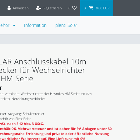
Anmelden
Registrieren
0
0
0,00 EUR
behör
Information
plenti Solar
OLAR Anschlusskabel 10m
cker für Wechselrichter
 HM Serie
T
bel verbindet Wechselrichter der Hoymiles HM Serie und das
ecker). Netzleitungsverbinder.
cker, Ausgang: Schukostecker
ehör von PlentiSolar
St. nach § 12 Abs. 3 UStG.
nthält 0% Mehrwertsteuer und ist daher für PV-Anlagen unter 30
wohnungsnahe Errichtung und private oder öffentliche Nutzung
ewerblicher Weiterverkauf. Eine Lieferung mit 0%