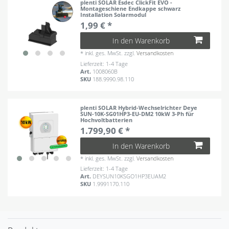
plenti SOLAR Esdec ClickFit EVO -
Montageschiene Endkappe schwarz
Installation Solarmodul
1,99 € *
In den Warenkorb
*
inkl. ges. MwSt.
zzgl.
Versandkosten
Lieferzeit: 1-4 Tage
Art.
1008060B
SKU
188.9990.98.110
plenti SOLAR Hybrid-Wechselrichter Deye
SUN-10K-SG01HP3-EU-DM2 10kW 3-Ph für
Hochvoltbatterien
1.799,90 € *
In den Warenkorb
*
inkl. ges. MwSt.
zzgl.
Versandkosten
Lieferzeit: 1-4 Tage
Art.
DEYSUN10KSGO1HP3EUAM2
SKU
1.9991170.110