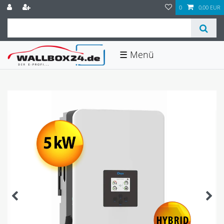
0
0,00 EUR
☰