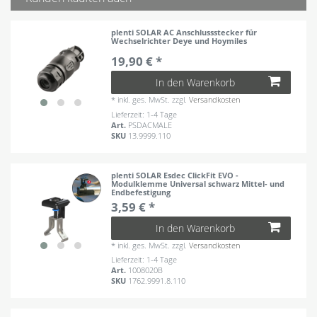
plenti SOLAR AC Anschlussstecker für
Wechselrichter Deye und Hoymiles
19,90 € *
In den Warenkorb
*
inkl. ges. MwSt.
zzgl.
Versandkosten
Lieferzeit: 1-4 Tage
Art.
PSDACMALE
SKU
13.9999.110
plenti SOLAR Esdec ClickFit EVO -
Modulklemme Universal schwarz Mittel- und
Endbefestigung
3,59 € *
In den Warenkorb
*
inkl. ges. MwSt.
zzgl.
Versandkosten
Lieferzeit: 1-4 Tage
Art.
1008020B
SKU
1762.9991.8.110