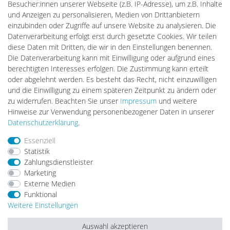
Batteriespeicher
Besucher:innen unserer Webseite (z.B. IP-Adresse), um z.B. Inhalte
PlentiSolar
und Anzeigen zu personalisieren, Medien von Drittanbietern
Gebrauchtlicht
einzubinden oder Zugriffe auf unsere Website zu analysieren. Die
Ledkauf
Datenverarbeitung erfolgt erst durch gesetzte Cookies. Wir teilen
DEYESOLAR
diese Daten mit Dritten, die wir in den Einstellungen benennen.
Lightech Connect
Die Datenverarbeitung kann mit Einwilligung oder aufgrund eines
CardanLight Europe
berechtigten Interesses erfolgen. Die Zustimmung kann erteilt
FORTIMO LEDs
oder abgelehnt werden. Es besteht das Recht, nicht einzuwilligen
LED-RETROSHOP
und die Einwilligung zu einem späteren Zeitpunkt zu ändern oder
MeinUSB
zu widerrufen. Beachten Sie unser
Impressum
und weitere
Hinweise zur Verwendung personenbezogener Daten in unserer
Daten­schutz­erklärung
.
Impressum
Daten­schutz­erklärung
AGB
Essenziell
Statistik
Zahlungsdienstleister
Barrierefreiheitserklärung
Widerrufs­recht
Marketing
Externe Medien
Funktional
Kontakt
Vertrag widerrufen
Weitere Einstellungen
Auswahl akzeptieren