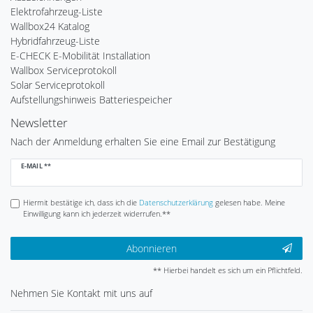
Elektrofahrzeug-Liste
Wallbox24 Katalog
Hybridfahrzeug-Liste
E-CHECK E-Mobilität Installation
Wallbox Serviceprotokoll
Solar Serviceprotokoll
Aufstellungshinweis Batteriespeicher
Newsletter
Nach der Anmeldung erhalten Sie eine Email zur Bestätigung
Newsletter
E-MAIL **
Honig
Hiermit bestätige ich, dass ich die
Daten­schutz­erklärung
gelesen habe. Meine
Einwilligung kann ich jederzeit widerrufen.**
Abonnieren
** Hierbei handelt es sich um ein Pflichtfeld.
Nehmen Sie
Kontakt
mit uns auf