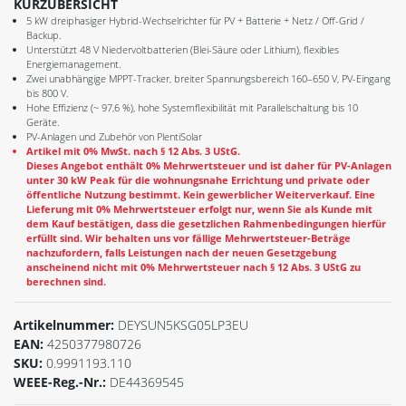
KURZÜBERSICHT
5 kW dreiphasiger Hybrid-Wechselrichter für PV + Batterie + Netz / Off-Grid /
Backup.
Unterstützt 48 V Niedervoltbatterien (Blei-Säure oder Lithium), flexibles
Energiemanagement.
Zwei unabhängige MPPT-Tracker, breiter Spannungsbereich 160–650 V, PV-Eingang
bis 800 V.
Hohe Effizienz (~ 97,6 %), hohe Systemflexibilität mit Parallelschaltung bis 10
Geräte.
PV-Anlagen und Zubehör von PlentiSolar
Artikel mit 0% MwSt. nach § 12 Abs. 3 UStG.
Dieses Angebot enthält 0% Mehrwertsteuer und ist daher für PV-Anlagen
unter 30 kW Peak für die wohnungsnahe Errichtung und private oder
öffentliche Nutzung bestimmt. Kein gewerblicher Weiterverkauf. Eine
Lieferung mit 0% Mehrwertsteuer erfolgt nur, wenn Sie als Kunde mit
dem Kauf bestätigen, dass die gesetzlichen Rahmenbedingungen hierfür
erfüllt sind. Wir behalten uns vor fällige Mehrwertsteuer-Beträge
nachzufordern, falls Leistungen nach der neuen Gesetzgebung
anscheinend nicht mit 0% Mehrwertsteuer nach § 12 Abs. 3 UStG zu
berechnen sind.
Artikelnummer:
DEYSUN5KSG05LP3EU
EAN:
4250377980726
SKU:
0.9991193.110
WEEE-Reg.-Nr.:
DE44369545