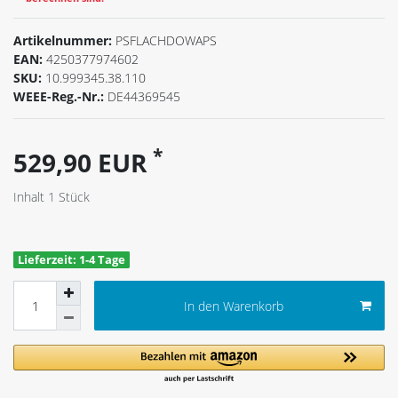
Artikelnummer:
PSFLACHDOWAPS
EAN:
4250377974602
SKU:
10.999345.38.110
WEEE-Reg.-Nr.:
DE44369545
*
529,90 EUR
Inhalt
1
Stück
Lieferzeit: 1-4 Tage
In den Warenkorb