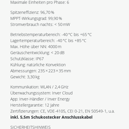
Maximale Einheiten pro Phase: 6
Spitzeneffizienz: 96,70 %
MPPT-Wirkungsgrad: 99,90 %
Stromverbrauch nachts: < 50 mW
Betriebstemperaturbereich: -40 °C bis +65 °C
Lagertemperaturbereich: -40 °C bis +85 °C
Max. Höhe über NN: 4000 m
Geräuschentwicklung: < 20 dB
Schutzklasse: IP67
Kühlung: natürliche Konvektion
Abmessungen: 235 × 223 × 35 mm
Gewicht: 3,30 kg
Kommunikation: WLAN / 2,4 GHz
Überwachungssystem: Inver Cloud
App: Inver-Händler / Inver Energy
Herstellergarantie: 12 Jahre
Zertifizierungen: CE, VDE-4105, CEI 0-21, EN 50549-1, u.a.
inkl. 5,5m Schukostecker Anschlusskabel
SICHERHEITSHINWEIS