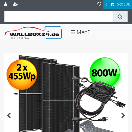
0
0,00 EUR
☰