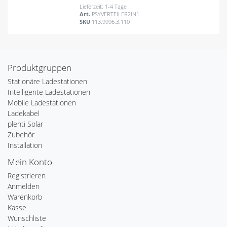
Lieferzeit: 1-4 Tage
Art.
PSYVERTEILER2IN1
SKU
113.9996.3.110
Produktgruppen
Stationäre Ladestationen
Intelligente Ladestationen
Mobile Ladestationen
Ladekabel
plenti Solar
Zubehör
Installation
Mein Konto
Registrieren
Anmelden
Warenkorb
Kasse
Wunschliste