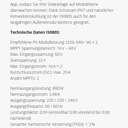
App, sodass Sie Ihre Solaranlage auf Modulebene
überwachen können. Dank Schutzart IP67 und natürlicher
Konvektionskühlung ist der IS080S auch für den
langjährigen Außeneinsatz bestens geeignet.
Technische Daten IS080S:
Empfohlene PV-Modulleistung: (320–540+ W) × 2
MPPT-Spannungsbereich: 16 V – 60 V
Max. Eingangsspannung: 60 V
Startspannung: 22 V
Max. Eingangsstrom: 16 A × 2
Kurzschlussstrom (ISC): max. 25 A
Anzahl MPPTs: 2
Nennausgangsleistung: 800 W
Nennausgangsstrom: 3,48 A
Ausgangsspannung: 220 / 230 / 240 V
Ausgangsfrequenz: 50 / 60 Hz
Leistungsfaktor: 0,99 (einstellbar 0,90 voreilend bis 0,90
nacheilend)
Gesamte harmonische Verzerrung (THDi): < 3 %