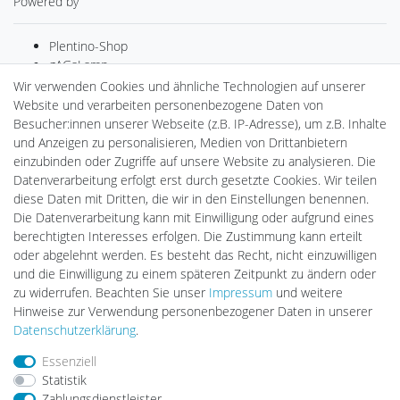
Powered by
Plentino-Shop
gAGaLamp
Drohnenstore24
Wir verwenden Cookies und ähnliche Technologien auf unserer
Cardanlight-Shop
Website und verarbeiten personenbezogene Daten von
Batteriespeicher
Besucher:innen unserer Webseite (z.B. IP-Adresse), um z.B. Inhalte
PlentiSolar
und Anzeigen zu personalisieren, Medien von Drittanbietern
Gebrauchtlicht
einzubinden oder Zugriffe auf unsere Website zu analysieren. Die
Ledkauf
Datenverarbeitung erfolgt erst durch gesetzte Cookies. Wir teilen
DEYESOLAR
diese Daten mit Dritten, die wir in den Einstellungen benennen.
Lightech Connect
Die Datenverarbeitung kann mit Einwilligung oder aufgrund eines
CardanLight Europe
berechtigten Interesses erfolgen. Die Zustimmung kann erteilt
FORTIMO LEDs
oder abgelehnt werden. Es besteht das Recht, nicht einzuwilligen
LED-RETROSHOP
und die Einwilligung zu einem späteren Zeitpunkt zu ändern oder
MeinUSB
zu widerrufen. Beachten Sie unser
Impressum
und weitere
Hinweise zur Verwendung personenbezogener Daten in unserer
Daten­schutz­erklärung
.
Impressum
Daten­schutz­erklärung
AGB
Essenziell
Statistik
Zahlungsdienstleister