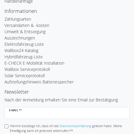
Händleranfrage
Informationen
Zahlungsarten
Versandarten & -kosten
Umwelt & Entsorgung
Auszeichnungen
Elektrofahrzeug-Liste
Wallbox24 Katalog
Hybridfahrzeug-Liste
E-CHECK E-Mobilität Installation
Wallbox Serviceprotokoll
Solar Serviceprotokoll
Aufstellungshinweis Batteriespeicher
Newsletter
Nach der Anmeldung erhalten Sie eine Email zur Bestätigung
Newsletter
E-MAIL **
Honig
Hiermit bestätige ich, dass ich die
Daten­schutz­erklärung
gelesen habe. Meine
Einwilligung kann ich jederzeit widerrufen.**