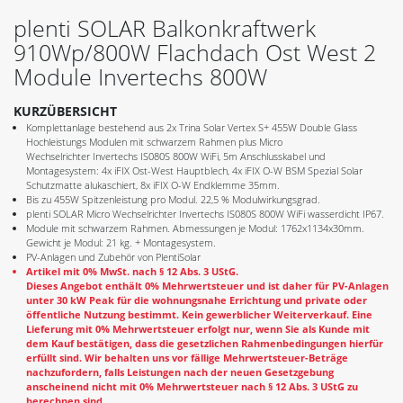
plenti SOLAR Balkonkraftwerk
910Wp/800W Flachdach Ost West 2
Module Invertechs 800W
KURZÜBERSICHT
Komplettanlage bestehend aus 2x Trina Solar Vertex S+ 455W Double Glass
Hochleistungs Modulen mit schwarzem Rahmen plus Micro
Wechselrichter Invertechs IS080S 800W WiFi, 5m Anschlusskabel und
Montagesystem: 4x iFIX Ost-West Hauptblech, 4x iFIX O-W BSM Spezial Solar
Schutzmatte alukaschiert, 8x iFIX O-W Endklemme 35mm.
Bis zu 455W Spitzenleistung pro Modul. 22,5 % Modulwirkungsgrad.
plenti SOLAR Micro Wechselrichter Invertechs IS080S 800W WiFi wasserdicht IP67.
Module mit schwarzem Rahmen. Abmessungen je Modul: 1762x1134x30mm.
Gewicht je Modul: 21 kg. + Montagesystem.
PV-Anlagen und Zubehör von PlentiSolar
Artikel mit 0% MwSt. nach § 12 Abs. 3 UStG.
Dieses Angebot enthält 0% Mehrwertsteuer und ist daher für PV-Anlagen
unter 30 kW Peak für die wohnungsnahe Errichtung und private oder
öffentliche Nutzung bestimmt. Kein gewerblicher Weiterverkauf. Eine
Lieferung mit 0% Mehrwertsteuer erfolgt nur, wenn Sie als Kunde mit
dem Kauf bestätigen, dass die gesetzlichen Rahmenbedingungen hierfür
erfüllt sind. Wir behalten uns vor fällige Mehrwertsteuer-Beträge
nachzufordern, falls Leistungen nach der neuen Gesetzgebung
anscheinend nicht mit 0% Mehrwertsteuer nach § 12 Abs. 3 UStG zu
berechnen sind.