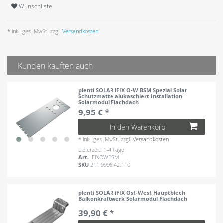
Wunschliste
* inkl. ges. MwSt. zzgl.
Versandkosten
Kunden kauften auch
plenti SOLAR iFIX O-W BSM Spezial Solar
Schutzmatte alukaschiert Installation
Solarmodul Flachdach
9,95 € *
In den Warenkorb
*
inkl. ges. MwSt.
zzgl.
Versandkosten
Lieferzeit: 1-4 Tage
Art.
IFIXOWBSM
SKU
211.9995.42.110
plenti SOLAR iFIX Ost-West Hauptblech
Balkonkraftwerk Solarmodul Flachdach
39,90 € *