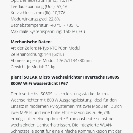
Opt. Betriebsstrom (Imp): 10,11A
Leerlaufspannung (Uoc): 53,4V
Kurzschlussstrom (Ik): 10,77A
Modulwirkungsgrad: 22,8%
Betriebstemperatur: -40 °C ~ +85 °C
Maximale Systemspannung: 1500V (IEC)
Mechanische Daten:
Art der Zellen: N-Typ i-TOPCon Modul
Zellenanordnung: 144 [6x18)
Abmessungen je Modul: 1762x1134x30mm
Gewicht je Modul: 21 kg
plenti SOLAR Micro Wechselrichter Invertechs IS080S
800W WiFi wasserdicht IP67
Der Invertechs IS080S ist ein leistungsstarker Mikro-
Wechselrichter mit 800 W Ausgangsleistung, ideal für den
Einsatz in modernen PV-Systemen mit zwei Modulen. Durch
zwei MPPTs und eine hohe Effizienz von bis zu 96,7 %
ermöglicht er eine optimierte Stromausbeute selbst bei
wechselnden Lichtverhältnissen. Die integrierte WLAN-
Schnittstelle sorgt für eine einfache Kommunikation mit der