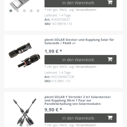
In den Warenkorb
*
inkl. ges. MwSt.
zzgl.
Versandkosten
Lieferzeit: 1-4 Tage
Art.
IFIXOSTWEST
SKU
167.99918.110
plenti SOLAR Stecker und Kupplung Solar für
Solarzelle / PAAR +/-
1,99 € *
In den Warenkorb
*
inkl. ges. MwSt.
zzgl.
Versandkosten
Lieferzeit: 1-4 Tage
Art.
RISCONNECTOR
SKU
615.9991.110
plenti SOLAR Y Verteiler 2 in1 Solarstecker
und Kupplung 30cm 1 Paar zur
Parallelschaltung von Solarmodulen
9,90 € *
In den Warenkorb
*
inkl. ges. MwSt.
zzgl.
Versandkosten