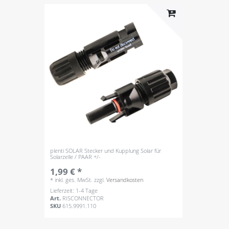
plenti SOLAR Stecker und Kupplung Solar für
Solarzelle / PAAR +/-
1,99 € *
*
inkl. ges. MwSt.
zzgl.
Versandkosten
Lieferzeit: 1-4 Tage
Art.
RISCONNECTOR
SKU
615.9991.110