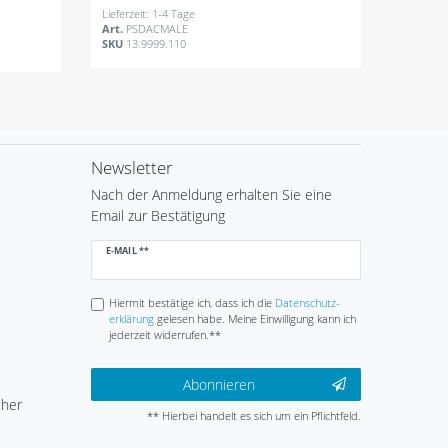
Lieferzeit: 1-4 Tage
Art.
PSDACMALE
SKU
13.9999.110
Newsletter
Nach der Anmeldung erhalten Sie eine
Email zur Bestätigung
Newsletter
E-MAIL **
Honig
Hiermit bestätige ich, dass ich die
Daten­schutz­
erklärung
gelesen habe. Meine Einwilligung kann ich
jederzeit widerrufen.**
Abonnieren
cher
** Hierbei handelt es sich um ein Pflichtfeld.