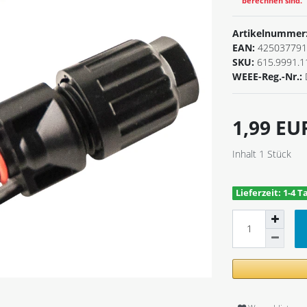
berechnen sind.
Artikelnummer
EAN:
425037791
SKU:
615.9991.1
WEEE-Reg.-Nr.:
1,99 E
Inhalt
1
Stück
Lieferzeit: 1-4 T