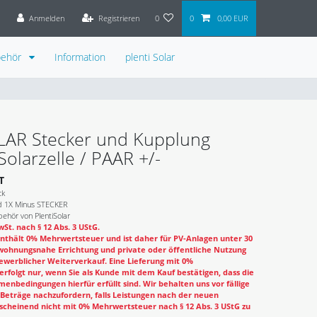
Anmelden
Registrieren
0
0
0,00 EUR
behör
Information
plenti Solar
OLAR Stecker und Kupplung
Solarzelle / PAAR +/-
T
ck
nd 1X Minus STECKER
ehör von PlentiSolar
St. nach § 12 Abs. 3 UStG.
nthält 0% Mehrwertsteuer und ist daher für PV-Anlagen unter 30
wohnungsnahe Errichtung und private oder öffentliche Nutzung
ewerblicher Weiterverkauf. Eine Lieferung mit 0%
rfolgt nur, wenn Sie als Kunde mit dem Kauf bestätigen, dass die
enbedingungen hierfür erfüllt sind. Wir behalten uns vor fällige
eträge nachzufordern, falls Leistungen nach der neuen
cheinend nicht mit 0% Mehrwertsteuer nach § 12 Abs. 3 UStG zu