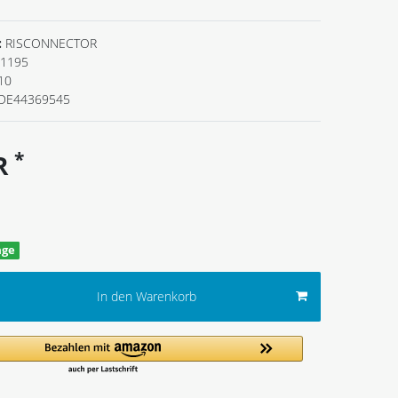
:
RISCONNECTOR
1195
10
DE44369545
*
UR
age
In den Warenkorb