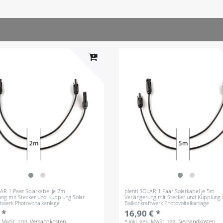
LAR 1 Paar Solarkabel je 2m
plenti SOLAR 1 Paar Solarkabel je 5m
ung mit Stecker und Kupplung Solar
Verlängerung mit Stecker und Kupplung 
ftwerk Photovoltaikanlage
Balkonkraftwerk Photovoltaikanlage
 *
16,90 € *
s. MwSt.
zzgl.
Versandkosten
*
inkl. ges. MwSt.
zzgl.
Versandkosten