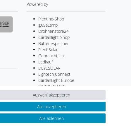
Powered by
Plentino-Shop
gAGaLamp
Drohnenstore24
Cardanlight-Shop
Batteriespeicher
PlentiSolar
Gebrauchtlicht
Ledkauf
DEYESOLAR
Lightech Connect
CardanLight Europe
FORTIMO LEDs
LED-RETROSHOP
Auswahl akzeptieren
MeinUSB
Alle akzeptieren
Alle ablehnen
Kontakt
ertrag widerrufen