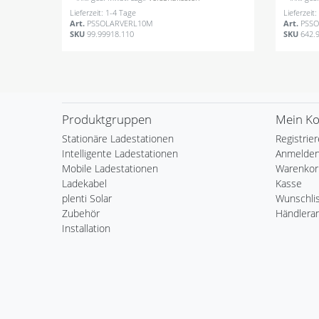
Lieferzeit: 1-4 Tage
Lieferzeit
Art.
PSSOLARVERL10M
Art.
PSS
SKU
99.99918.110
SKU
642.
Produktgruppen
Mein K
Stationäre Ladestationen
Registrie
Intelligente Ladestationen
Anmelde
Mobile Ladestationen
Warenkor
Ladekabel
Kasse
plenti Solar
Wunschli
Zubehör
Händlera
Installation