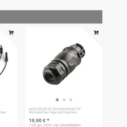
plenti SOLAR AC Anschlussstecker für
Solar
Wechselrichter Deye und Hoymiles
19,90 € *
*
inkl. ges. MwSt.
zzgl.
Versandkosten