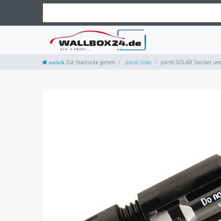
Zur Startseite gehen
plenti Solar
plenti SOLAR Stecker und