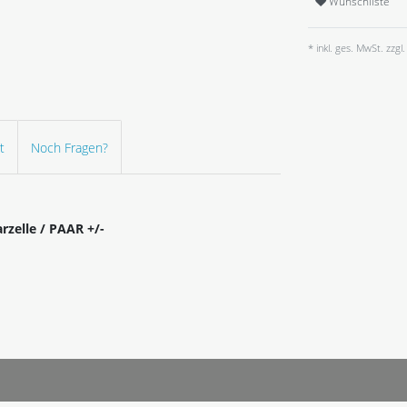
Wunschliste
* inkl. ges. MwSt. zzgl.
t
Noch Fragen?
rzelle / PAAR +/-