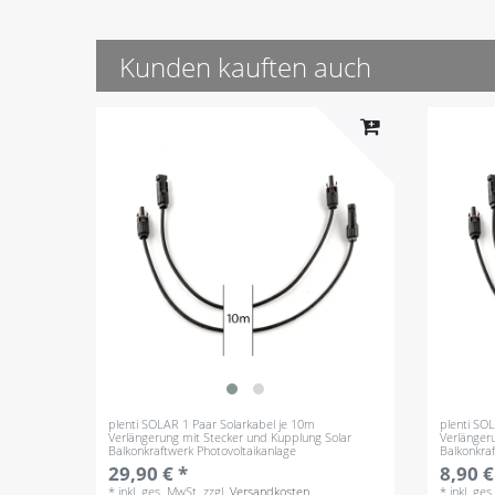
Kunden kauften auch
plenti SOLAR 1 Paar Solarkabel je 10m
plenti SO
Verlängerung mit Stecker und Kupplung Solar
Verlänger
Balkonkraftwerk Photovoltaikanlage
Balkonkra
29,90 € *
8,90 €
*
inkl. ges. MwSt.
zzgl.
Versandkosten
*
inkl. ge