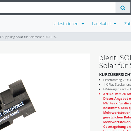
Ladestationen
Ladekabel
Zu
 Kupplung Solar für Solarzelle / PAAR +/-
plenti S
Solar für 
KURZÜBERSICH
Lieferumfang 2 Stü
1 X Plus Stecker u
PV-Anlagen und Zub
Artikel mit 0% Mw
Dieses Angebot e
kW Peak für die 
bestimmt. Kein g
Mehrwertsteuer e
gesetzlichen Rahm
Mehrwertsteuer-B
Gesetzgebung ans