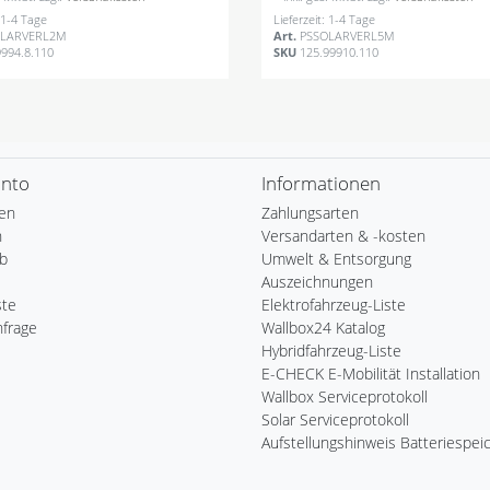
: 1-4 Tage
Lieferzeit: 1-4 Tage
OLARVERL2M
Art.
PSSOLARVERL5M
9994.8.110
SKU
125.99910.110
onto
Informationen
ren
Zahlungsarten
n
Versandarten & -kosten
b
Umwelt & Entsorgung
Auszeichnungen
ste
Elektrofahrzeug-Liste
nfrage
Wallbox24 Katalog
Hybridfahrzeug-Liste
E-CHECK E-Mobilität Installation
Wallbox Serviceprotokoll
Solar Serviceprotokoll
Aufstellungshinweis Batteriespei