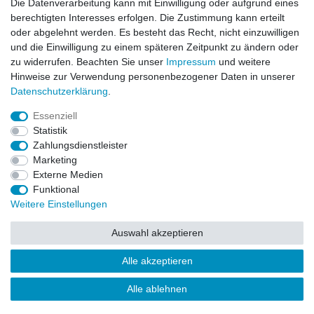
Lightech Connect
Die Datenverarbeitung kann mit Einwilligung oder aufgrund eines
CardanLight Europe
berechtigten Interesses erfolgen. Die Zustimmung kann erteilt
FORTIMO LEDs
oder abgelehnt werden. Es besteht das Recht, nicht einzuwilligen
LED-RETROSHOP
und die Einwilligung zu einem späteren Zeitpunkt zu ändern oder
MeinUSB
zu widerrufen. Beachten Sie unser
Impressum
und weitere
Hinweise zur Verwendung personenbezogener Daten in unserer
Daten­schutz­erklärung
.
Impressum
Daten­schutz­erklärung
AGB
Essenziell
Statistik
Zahlungsdienstleister
Barrierefreiheitserklärung
Widerrufs­recht
Marketing
Externe Medien
Funktional
Kontakt
Vertrag widerrufen
Weitere Einstellungen
Auswahl akzeptieren
Alle akzeptieren
© Copyright 2026 | Alle Rechte vorbehalten.
Alle ablehnen