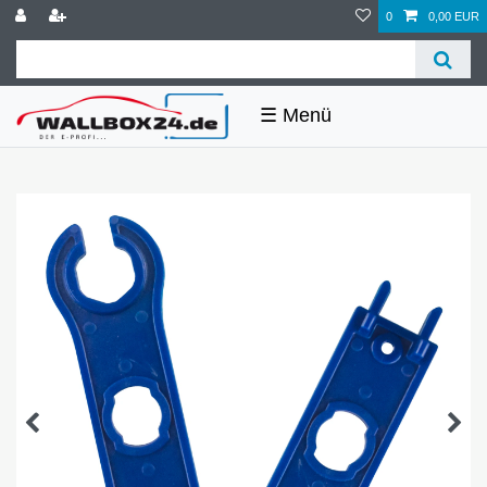
0
0,00 EUR
☰