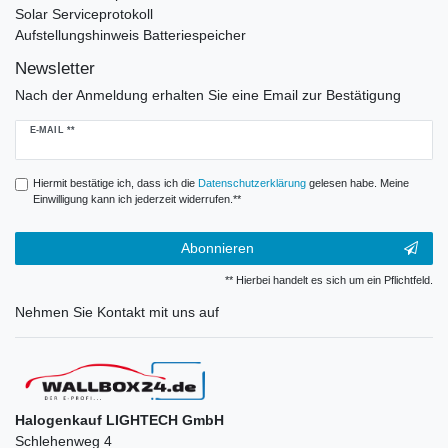
Solar Serviceprotokoll
Aufstellungshinweis Batteriespeicher
Newsletter
Nach der Anmeldung erhalten Sie eine Email zur Bestätigung
Newsletter
E-MAIL **
Honig
Hiermit bestätige ich, dass ich die
Daten­schutz­erklärung
gelesen habe. Meine
Einwilligung kann ich jederzeit widerrufen.**
Abonnieren
** Hierbei handelt es sich um ein Pflichtfeld.
Nehmen Sie
Kontakt
mit uns auf
Halogenkauf LIGHTECH GmbH
Schlehenweg 4