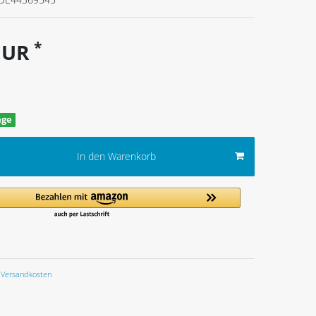
*
 EUR
age
In den Warenkorb
Versandkosten