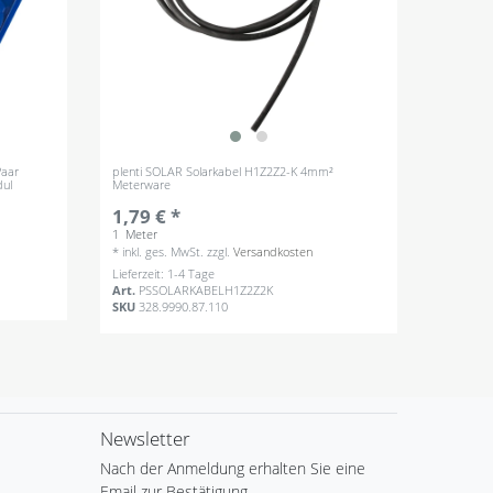
Paar
plenti SOLAR Solarkabel H1Z2Z2-K 4mm²
dul
Meterware
1,79 € *
1
Meter
*
inkl. ges. MwSt.
zzgl.
Versandkosten
Lieferzeit: 1-4 Tage
Art.
PSSOLARKABELH1Z2Z2K
SKU
328.9990.87.110
Newsletter
Nach der Anmeldung erhalten Sie eine
Email zur Bestätigung