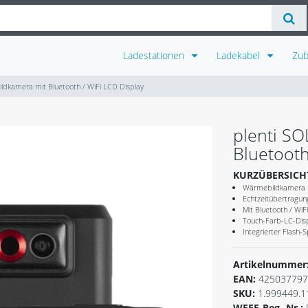
Ladestationen
Ladekabel
Zu
ldkamera mit Bluetooth / WiFi LCD Display
plenti S
Bluetooth
KURZÜBERSICH
Wärmebildkamera k
Echtzeitübertragun
Mit Bluetooth / WiF
Touch-Farb-LC-Dis
Integrierter Flash-
Artikelnummer
EAN:
425037797
SKU:
1.999449.1
WEEE-Reg.-Nr.: