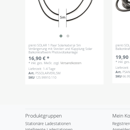
plenti SOLAR 1 Paar Solarkabel je 5m
plenti SO
Verlängerung mit Stecker und Kupplung Solar
Balkonkra
Balkonkraftwerk Photovoltaikanlage
19,90 
16,90 € *
*
inkl. ge
*
inkl. ges. MwSt.
zzgl.
Versandkosten
Lieferzeit
Lieferzeit: 1-4 Tage
Art.
PSA
Art.
PSSOLARVERL5M
SKU
66.9
SKU
125.99910.110
Produktgruppen
Mein K
Stationäre Ladestationen
Registrie
Intelligente Ladestationen
Anmelde