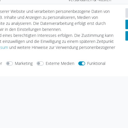
b
Umwelt & Entsorgung
nserer Website und verarbeiten personenbezogene Daten von
Auszeichnungen
B. Inhalte und Anzeigen zu personalisieren, Medien von
ste
Elektrofahrzeug-Liste
te zu analysieren. Die Datenverarbeitung erfolgt erst durch
nfrage
Wallbox24 Katalog
 wir in den Einstellungen benennen.
Hybridfahrzeug-Liste
nd eines berechtigten Interesses erfolgen. Die Zustimmung kann
E-CHECK E-Mobilität Installation
t einzuwilligen und die Einwilligung zu einem späteren Zeitpunkt
Wallbox Serviceprotokoll
ssum
und weitere Hinweise zur Verwendung personenbezogener
Solar Serviceprotokoll
Aufstellungshinweis Batteriespei
er
Marketing
Externe Medien
Funktional
arten
Versandarten
Sicherheit