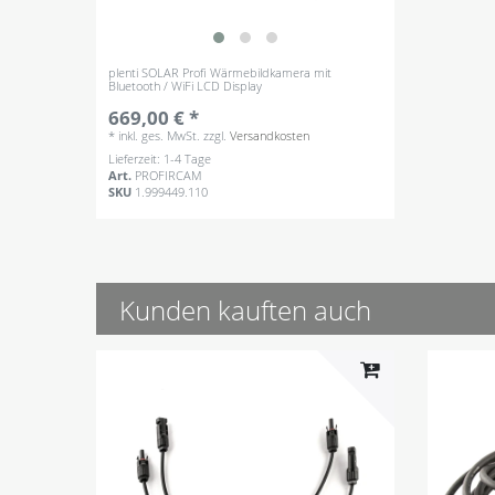
plenti SOLAR Profi Wärmebildkamera mit
Bluetooth / WiFi LCD Display
669,00 € *
*
inkl. ges. MwSt.
zzgl.
Versandkosten
Lieferzeit: 1-4 Tage
Art.
PROFIRCAM
SKU
1.999449.110
Kunden kauften auch