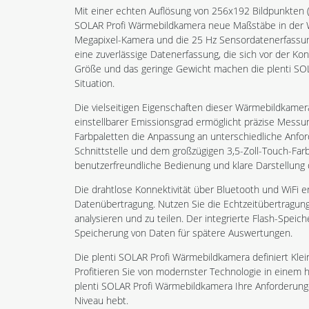
Mit einer echten Auflösung von 256x192 Bildpunkten (e
SOLAR Profi Wärmebildkamera neue Maßstäbe in der Wä
Megapixel-Kamera und die 25 Hz Sensordatenerfassun
eine zuverlässige Datenerfassung, die sich vor der Ko
Größe und das geringe Gewicht machen die plenti SOL
Situation.
Die vielseitigen Eigenschaften dieser Wärmebildkamera
einstellbarer Emissionsgrad ermöglicht präzise Mess
Farbpaletten die Anpassung an unterschiedliche Anfor
Schnittstelle und dem großzügigen 3,5-Zoll-Touch-Farb
benutzerfreundliche Bedienung und klare Darstellung 
Die drahtlose Konnektivität über Bluetooth und WiFi e
Datenübertragung. Nutzen Sie die Echtzeitübertragun
analysieren und zu teilen. Der integrierte Flash-Speich
Speicherung von Daten für spätere Auswertungen.
Die plenti SOLAR Profi Wärmebildkamera definiert Klei
Profitieren Sie von modernster Technologie in einem h
plenti SOLAR Profi Wärmebildkamera Ihre Anforderun
Niveau hebt.