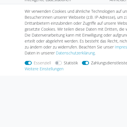
Mobile Ladestationen
Warenkor
Wir verwenden Cookies und ähnliche Technologien auf u
Ladekabel
Kasse
Besucher:innen unserer Webseite (z.B. IP-Adresse), um z.
plenti Solar
Wunschli
Drittanbietern einzubinden oder Zugriffe auf unsere Websi
Zubehör
Händlera
gesetzte Cookies. Wir teilen diese Daten mit Dritten, die
Installation
Die Datenverarbeitung kann mit Einwilligung oder aufgru
erteilt oder abgelehnt werden. Es besteht das Recht, nich
zu ändern oder zu widerrufen. Beachten Sie unser
Impre
Daten in unserer
Daten­schutz­erklärung
.
Essenziell
Statistik
Zahlungsdienstleist
Weitere Einstellungen
Nehmen Sie
Kontakt
mit uns auf
Zahlungs
Halogenkauf LIGHTECH GmbH
Schlehenweg 4
29690 Schwarmstedt
Deutschland