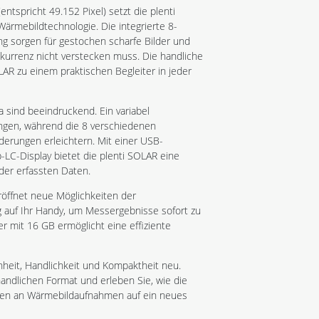
ntspricht 49.152 Pixel) setzt die plenti
rmebildtechnologie. Die integrierte 8-
g sorgen für gestochen scharfe Bilder und
nkurrenz nicht verstecken muss. Die handliche
AR zu einem praktischen Begleiter in jeder
 sind beeindruckend. Ein variabel
ungen, während die 8 verschiedenen
derungen erleichtern. Mit einer USB-
-LC-Display bietet die plenti SOLAR eine
der erfassten Daten.
röffnet neue Möglichkeiten der
g auf Ihr Handy, um Messergebnisse sofort zu
er mit 16 GB ermöglicht eine effiziente
nheit, Handlichkeit und Kompaktheit neu.
andlichen Format und erleben Sie, wie die
gen an Wärmebildaufnahmen auf ein neues