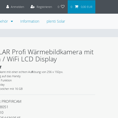
Anmelden
Registrieren
0
0
0,00 EUR
behör
Information
plenti Solar
OLAR Profi Wärmebildkamera mit
 / WiFi LCD Display
T
ann mit einer echten Auﬂösung von 256 x 192px.
g auf das Handy
i Funktion
play
Speicher mit 16 GB
:
PROFIRCAM
8051
10
DE44369545