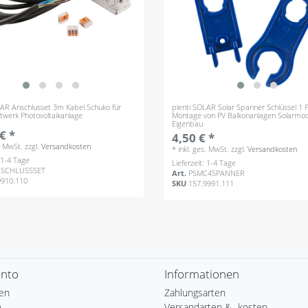
LAR Anschlusset 3m Kabel Schuko für
plenti SOLAR Solar Spanner Schlüssel 1 
ftwerk Photovoltaikanlage
Montage von PV Balkonanlagen Solarmo
Eigenbau
€ *
4,50 € *
s. MwSt.
zzgl.
Versandkosten
*
inkl. ges. MwSt.
zzgl.
Versandkosten
: 1-4 Tage
Lieferzeit: 1-4 Tage
NSCHLUSSSET
Art.
PSMC4SPANNER
9910.110
SKU
157.9991.111
onto
Informationen
ren
Zahlungsarten
n
Versandarten & -kosten