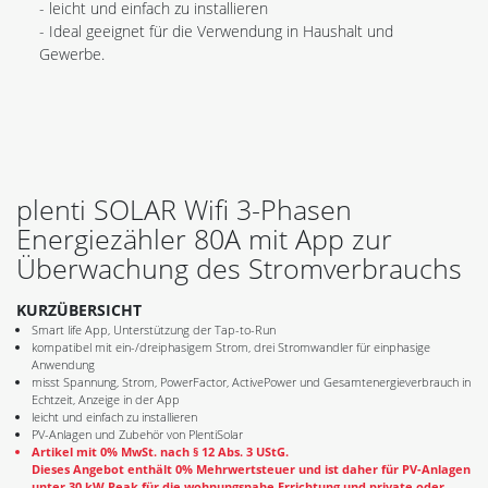
- leicht und einfach zu installieren
- Ideal geeignet für die Verwendung in Haushalt und
Gewerbe.
plenti SOLAR Wifi 3-Phasen
Energiezähler 80A mit App zur
Überwachung des Stromverbrauchs
KURZÜBERSICHT
Smart life App, Unterstützung der Tap-to-Run
kompatibel mit ein-/dreiphasigem Strom, drei Stromwandler für einphasige
Anwendung
misst Spannung, Strom, PowerFactor, ActivePower und Gesamtenergieverbrauch in
Echtzeit, Anzeige in der App
leicht und einfach zu installieren
PV-Anlagen und Zubehör von PlentiSolar
Artikel mit 0% MwSt. nach § 12 Abs. 3 UStG.
Dieses Angebot enthält 0% Mehrwertsteuer und ist daher für PV-Anlagen
unter 30 kW Peak für die wohnungsnahe Errichtung und private oder