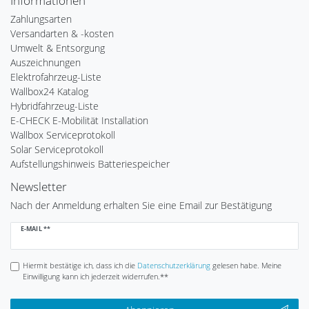
Informationen
Zahlungsarten
Versandarten & -kosten
Umwelt & Entsorgung
Auszeichnungen
Elektrofahrzeug-Liste
Wallbox24 Katalog
Hybridfahrzeug-Liste
E-CHECK E-Mobilität Installation
Wallbox Serviceprotokoll
Solar Serviceprotokoll
Aufstellungshinweis Batteriespeicher
Newsletter
Nach der Anmeldung erhalten Sie eine Email zur Bestätigung
Newsletter
E-MAIL **
Honig
Hiermit bestätige ich, dass ich die
Daten­schutz­erklärung
gelesen habe. Meine
Einwilligung kann ich jederzeit widerrufen.**