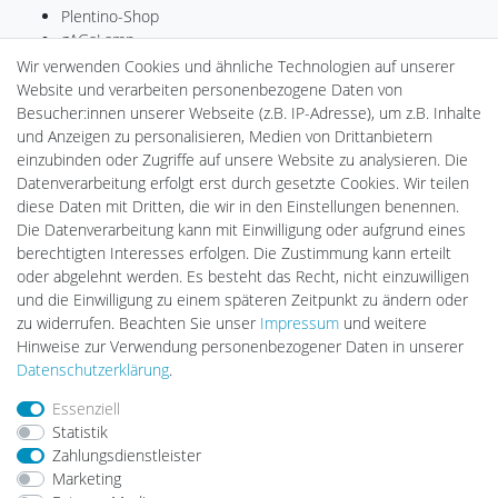
Plentino-Shop
gAGaLamp
Drohnenstore24
Wir verwenden Cookies und ähnliche Technologien auf unserer
Cardanlight-Shop
Website und verarbeiten personenbezogene Daten von
Batteriespeicher
Besucher:innen unserer Webseite (z.B. IP-Adresse), um z.B. Inhalte
PlentiSolar
und Anzeigen zu personalisieren, Medien von Drittanbietern
Gebrauchtlicht
einzubinden oder Zugriffe auf unsere Website zu analysieren. Die
Ledkauf
Datenverarbeitung erfolgt erst durch gesetzte Cookies. Wir teilen
DEYESOLAR
diese Daten mit Dritten, die wir in den Einstellungen benennen.
Lightech Connect
Die Datenverarbeitung kann mit Einwilligung oder aufgrund eines
CardanLight Europe
berechtigten Interesses erfolgen. Die Zustimmung kann erteilt
FORTIMO LEDs
oder abgelehnt werden. Es besteht das Recht, nicht einzuwilligen
LED-RETROSHOP
und die Einwilligung zu einem späteren Zeitpunkt zu ändern oder
MeinUSB
zu widerrufen. Beachten Sie unser
Impressum
und weitere
Hinweise zur Verwendung personenbezogener Daten in unserer
Daten­schutz­erklärung
.
Impressum
Daten­schutz­erklärung
AGB
Essenziell
Statistik
Zahlungsdienstleister
Barrierefreiheitserklärung
Widerrufs­recht
Marketing