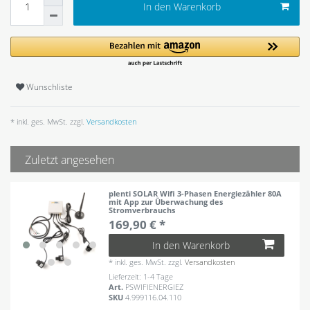
In den Warenkorb
Wunschliste
* inkl. ges. MwSt. zzgl.
Versandkosten
Zuletzt angesehen
plenti SOLAR Wifi 3-Phasen Energiezähler 80A
mit App zur Überwachung des
Stromverbrauchs
169,90 € *
In den Warenkorb
*
inkl. ges. MwSt.
zzgl.
Versandkosten
Lieferzeit: 1-4 Tage
Art.
PSWIFIENERGIEZ
SKU
4.999116.04.110