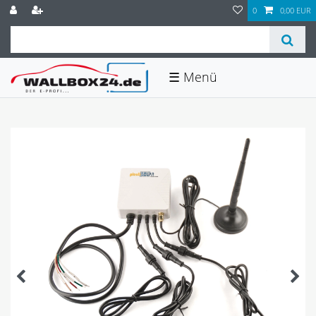
0
0,00 EUR
☰