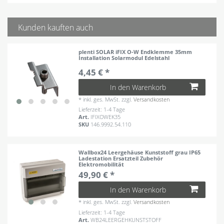
Kunden kauften auch
plenti SOLAR iFIX O-W Endklemme 35mm
Installation Solarmodul Edelstahl
4,45 € *
In den Warenkorb
*
inkl. ges. MwSt.
zzgl.
Versandkosten
Lieferzeit: 1-4 Tage
Art.
IFIXOWEK35
SKU
146.9992.54.110
Wallbox24 Leergehäuse Kunststoff grau IP65
Ladestation Ersatzteil Zubehör
Elektromobilität
49,90 € *
In den Warenkorb
*
inkl. ges. MwSt.
zzgl.
Versandkosten
Lieferzeit: 1-4 Tage
Art.
WB24LEERGEHKUNSTSTOFF