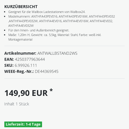
KURZÜBERSICHT
Geeignet für die Wallbox Ladestationen von Wallbox24.
Modelnumnern: ANTHFA43PEV016, ANTHFA43PEV016W, ANTHFA43PEV032
,ANTHFA43PEV032W, ANTHFA4EV016, ANTHFA4EV016W, ANTHFA4EV032,
ANTHFA4EV032W
Für den Innen- und Außenbereich geeignet.
Maße: 1,20m H, Gewicht: ca. 5,5kg, Material: Stahl, Farbe: weiß inkl.
Montagematerial
Artikelnummer:
ANTWALLBSTAND2WS
EAN:
4250377963644
SKU:
6.99926.111
WEEE-Reg.-Nr.:
DE44369545
*
149,90 EUR
Inhalt
1
Stück
Lieferzeit: 1-4 Tage