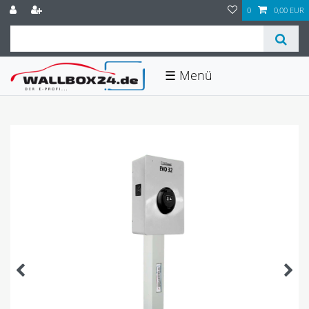
0
0,00 EUR
☰