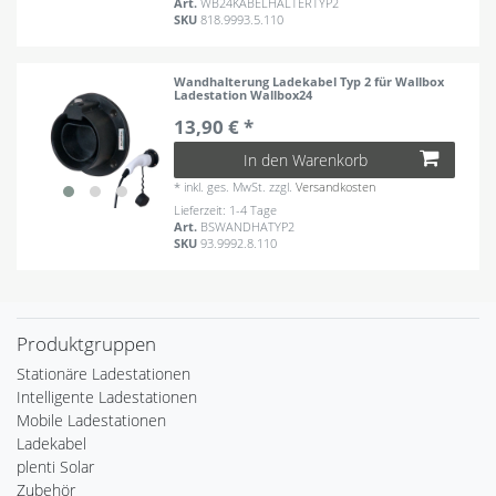
Art.
WB24KABELHALTERTYP2
SKU
818.9993.5.110
Wandhalterung Ladekabel Typ 2 für Wallbox
Ladestation Wallbox24
13,90 € *
In den Warenkorb
*
inkl. ges. MwSt.
zzgl.
Versandkosten
Lieferzeit: 1-4 Tage
Art.
BSWANDHATYP2
SKU
93.9992.8.110
Produktgruppen
Stationäre Ladestationen
Intelligente Ladestationen
Mobile Ladestationen
Ladekabel
plenti Solar
Zubehör