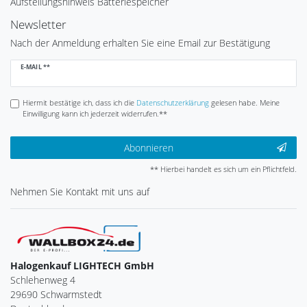
Aufstellungshinweis Batteriespeicher
Newsletter
Nach der Anmeldung erhalten Sie eine Email zur Bestätigung
Newsletter
E-MAIL **
Honig
Hiermit bestätige ich, dass ich die
Daten­schutz­erklärung
gelesen habe. Meine
Einwilligung kann ich jederzeit widerrufen.**
Abonnieren
** Hierbei handelt es sich um ein Pflichtfeld.
Nehmen Sie
Kontakt
mit uns auf
Halogenkauf LIGHTECH GmbH
Schlehenweg 4
29690 Schwarmstedt