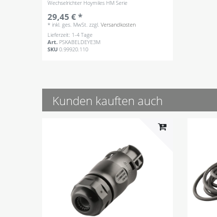
Wechselrichter Hoymiles HM Serie
29,45 € *
*
inkl. ges. MwSt.
zzgl.
Versandkosten
Lieferzeit: 1-4 Tage
Art.
PSKABELDEYE3M
SKU
0.99920.110
Kunden kauften auch