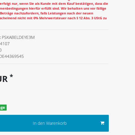
rfolgt nur, wenn Sie als Kunde mit dem Kauf bestätigen, dass die
enbedingungen hierfür erfüllt sind. Wir behalten uns vor fällige
eträge nachzufordern, falls Leistungen nach der neuen
cheinend nicht mit 0% Mehrwertsteuer nach § 12 Abs. 3 UStG zu
:
PSKABELDEYE3M
4107
0
DE44369545
*
EUR
age
In den Warenkorb