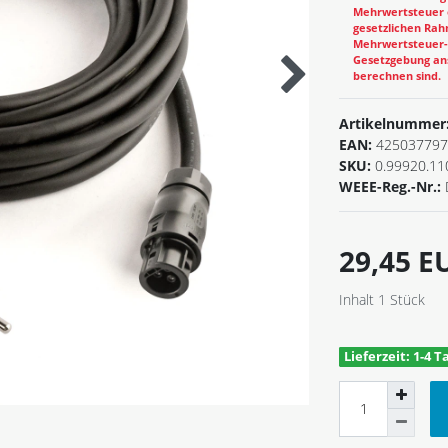
Mehrwertsteuer e
gesetzlichen Rahm
Mehrwertsteuer-B
Gesetzgebung ans
berechnen sind.
Artikelnummer
EAN:
425037797
SKU:
0.99920.11
WEEE-Reg.-Nr.:
29,45 
Inhalt
1
Stück
Lieferzeit: 1-4 T