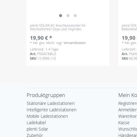
plenti SOLAR AC Anschlussstecker für
plenti SO
Wechselrichter Deye und Hoymiles
Balkonkra
19,90 € *
19,90 
*
inkl. ges. MwSt.
zzgl.
Versandkosten
*
inkl. ge
Lieferzeit: 1-4 Tage
Lieferzeit
Art.
PSDACMALE
Art.
PSA
SKU
13.9999.110
SKU
66.9
Produktgruppen
Mein K
Stationäre Ladestationen
Registrie
Intelligente Ladestationen
Anmelde
Mobile Ladestationen
Warenkor
Ladekabel
Kasse
plenti Solar
Wunschli
Zubehör
Händlera