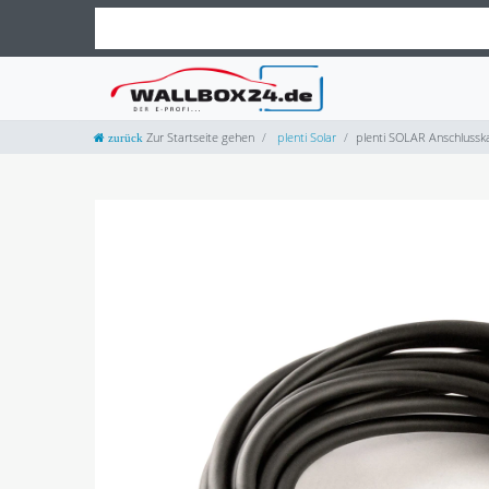
Zur Startseite gehen
plenti Solar
plenti SOLAR Anschlussk