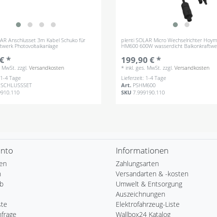
LAR Anschlusset 3m Kabel Schuko für
plenti SOLAR Micro Wechselrichter Hoym
ftwerk Photovoltaikanlage
HM600 600W wasserdicht Balkonkraftwe
€ *
199,90 € *
s. MwSt.
zzgl.
Versandkosten
*
inkl. ges. MwSt.
zzgl.
Versandkosten
: 1-4 Tage
Lieferzeit: 1-4 Tage
NSCHLUSSSET
Art.
PSHM600
9910.110
SKU
7.999190.110
onto
Informationen
ren
Zahlungsarten
n
Versandarten & -kosten
b
Umwelt & Entsorgung
Auszeichnungen
ste
Elektrofahrzeug-Liste
nfrage
Wallbox24 Katalog