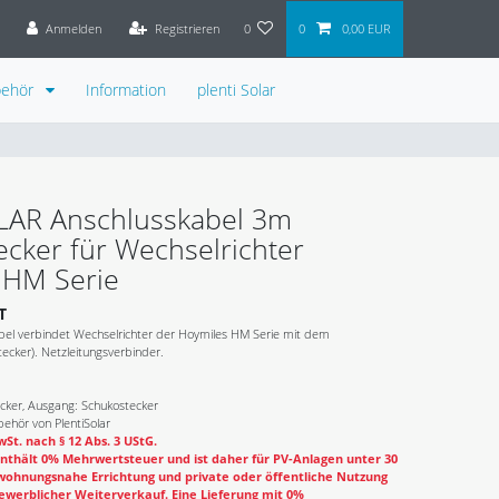
Anmelden
Registrieren
0
0
0,00 EUR
behör
Information
plenti Solar
OLAR Anschlusskabel 3m
cker für Wechselrichter
 HM Serie
T
bel verbindet Wechselrichter der Hoymiles HM Serie mit dem
ecker). Netzleitungsverbinder.
cker, Ausgang: Schukostecker
ehör von PlentiSolar
St. nach § 12 Abs. 3 UStG.
nthält 0% Mehrwertsteuer und ist daher für PV-Anlagen unter 30
wohnungsnahe Errichtung und private oder öffentliche Nutzung
ewerblicher Weiterverkauf. Eine Lieferung mit 0%