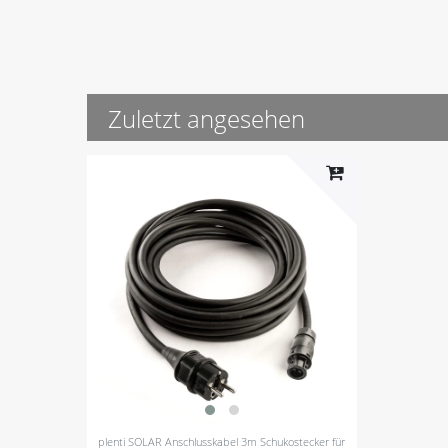
Zuletzt angesehen
plenti SOLAR Anschlusskabel 3m Schukostecker für