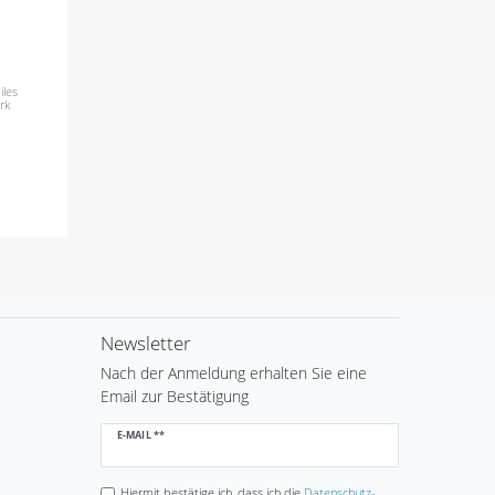
iles
rk
Newsletter
Nach der Anmeldung erhalten Sie eine
Email zur Bestätigung
Newsletter
E-MAIL **
Honig
Hiermit bestätige ich, dass ich die
Daten­schutz­