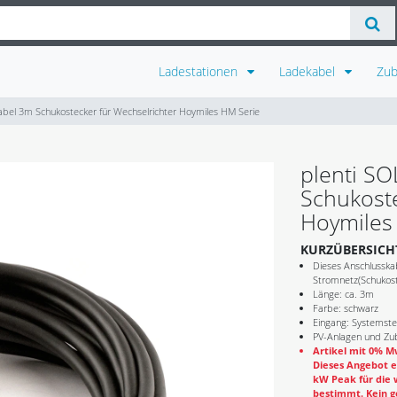
Ladestationen
Ladekabel
Zu
abel 3m Schukostecker für Wechselrichter Hoymiles HM Serie
plenti S
Schukoste
Hoymiles
KURZÜBERSICH
Dieses Anschlusska
Stromnetz(Schukost
Länge: ca. 3m
Farbe: schwarz
Eingang: Systemste
PV-Anlagen und Zub
Artikel mit 0% Mw
Dieses Angebot e
kW Peak für die 
bestimmt. Kein g