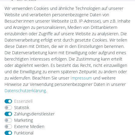
gAGaLamp
Drohnenstore24
Wir verwenden Cookies und ähnliche Technologien auf unserer
Cardanlight-Shop
Website und verarbeiten personenbezogene Daten von
Batteriespeicher
Besucher:innen unserer Webseite (z.B. IP-Adresse), um z.B. Inhalte
PlentiSolar
und Anzeigen zu personalisieren, Medien von Drittanbietern
Gebrauchtlicht
einzubinden oder Zugriffe auf unsere Website zu analysieren. Die
Ledkauf
Datenverarbeitung erfolgt erst durch gesetzte Cookies. Wir teilen
DEYESOLAR
diese Daten mit Dritten, die wir in den Einstellungen benennen.
Lightech Connect
Die Datenverarbeitung kann mit Einwilligung oder aufgrund eines
CardanLight Europe
berechtigten Interesses erfolgen. Die Zustimmung kann erteilt
FORTIMO LEDs
oder abgelehnt werden. Es besteht das Recht, nicht einzuwilligen
LED-RETROSHOP
und die Einwilligung zu einem späteren Zeitpunkt zu ändern oder
MeinUSB
zu widerrufen. Beachten Sie unser
Impressum
und weitere
Hinweise zur Verwendung personenbezogener Daten in unserer
Daten­schutz­erklärung
.
Impressum
Daten­schutz­erklärung
AGB
Essenziell
Statistik
Zahlungsdienstleister
Barrierefreiheitserklärung
Widerrufs­recht
Marketing
Externe Medien
Funktional