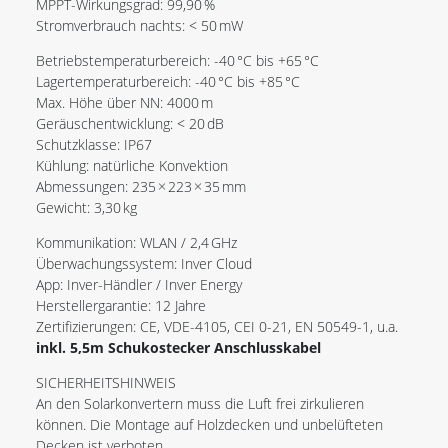
MPPT-Wirkungsgrad: 99,90 %
Stromverbrauch nachts: < 50 mW
Betriebstemperaturbereich: -40 °C bis +65 °C
Lagertemperaturbereich: -40 °C bis +85 °C
Max. Höhe über NN: 4000 m
Geräuschentwicklung: < 20 dB
Schutzklasse: IP67
Kühlung: natürliche Konvektion
Abmessungen: 235 × 223 × 35 mm
Gewicht: 3,30 kg
Kommunikation: WLAN / 2,4 GHz
Überwachungssystem: Inver Cloud
App: Inver-Händler / Inver Energy
Herstellergarantie: 12 Jahre
Zertifizierungen: CE, VDE-4105, CEI 0-21, EN 50549-1, u.a.
inkl. 5,5m Schukostecker Anschlusskabel
SICHERHEITSHINWEIS
An den Solarkonvertern muss die Luft frei zirkulieren
können. Die Montage auf Holzdecken und unbelüfteten
Decken ist verboten.