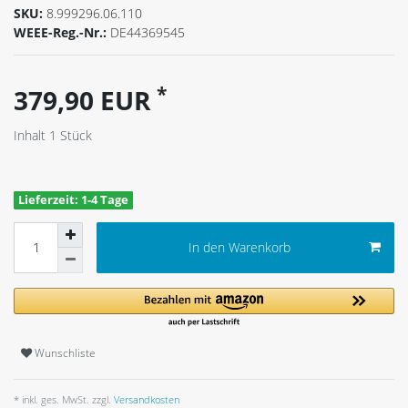
SKU:
8.999296.06.110
WEEE-Reg.-Nr.:
DE44369545
*
379,90 EUR
Inhalt
1
Stück
Lieferzeit: 1-4 Tage
In den Warenkorb
Wunschliste
* inkl. ges. MwSt. zzgl.
Versandkosten