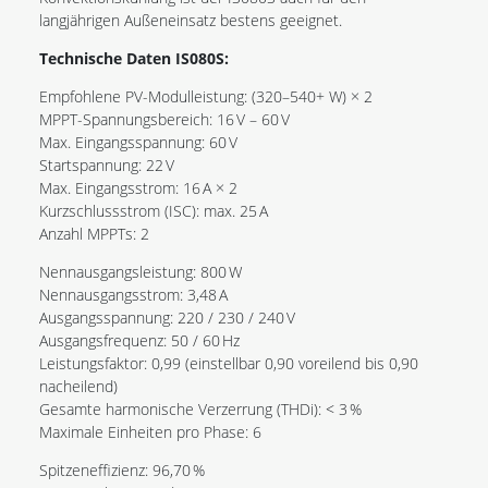
langjährigen Außeneinsatz bestens geeignet.
Technische Daten IS080S:
Empfohlene PV-Modulleistung: (320–540+ W) × 2
MPPT-Spannungsbereich: 16 V – 60 V
Max. Eingangsspannung: 60 V
Startspannung: 22 V
Max. Eingangsstrom: 16 A × 2
Kurzschlussstrom (ISC): max. 25 A
Anzahl MPPTs: 2
Nennausgangsleistung: 800 W
Nennausgangsstrom: 3,48 A
Ausgangsspannung: 220 / 230 / 240 V
Ausgangsfrequenz: 50 / 60 Hz
Leistungsfaktor: 0,99 (einstellbar 0,90 voreilend bis 0,90
nacheilend)
Gesamte harmonische Verzerrung (THDi): < 3 %
Maximale Einheiten pro Phase: 6
Spitzeneffizienz: 96,70 %