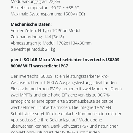
Modulwirkungsgrad: 22,8%
Betriebstemperatur: -40 °C ~ +85 °C
Maximale Systemspannung: 1500V (IEC)
Mechanische Daten:
Art der Zellen: N-Typ i-TOPCon Modul
Zellenanordnung: 144 [6x18)
Abmessungen je Modul: 1762x1134x30mm
Gewicht je Modul: 21 kg
plenti SOLAR Micro Wechselrichter Invertechs IS080S
800W WiFi wasserdicht IP67
Der Invertechs IS080S ist ein leistungsstarker Mikro-
Wechselrichter mit 800 W Ausgangsleistung, ideal für den
Einsatz in modernen PV-Systemen mit zwei Modulen. Durch
zwei MPPTs und eine hohe Effizienz von bis zu 96,7 %
ermöglicht er eine optimierte Stromausbeute selbst bei
wechselnden Lichtverhältnissen. Die integrierte WLAN-
Schnittstelle sorgt für eine einfache Kommunikation mit der
App, sodass Sie Ihre Solaranlage auf Modulebene
überwachen können. Dank Schutzart IP67 und natürlicher
Konvektionskühlung ist der IS080S auch für den