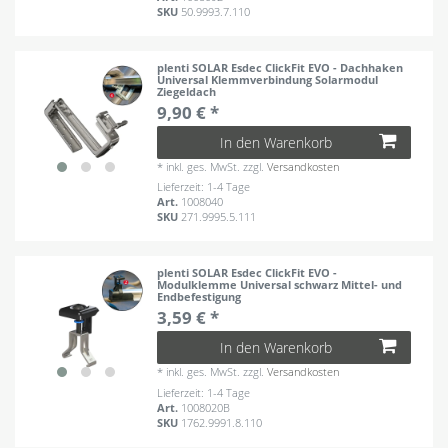
SKU
50.9993.7.110
plenti SOLAR Esdec ClickFit EVO - Dachhaken
Universal Klemmverbindung Solarmodul
Ziegeldach
9,90 € *
In den Warenkorb
*
inkl. ges. MwSt.
zzgl.
Versandkosten
Lieferzeit: 1-4 Tage
Art.
1008040
SKU
271.9995.5.111
plenti SOLAR Esdec ClickFit EVO -
Modulklemme Universal schwarz Mittel- und
Endbefestigung
3,59 € *
In den Warenkorb
*
inkl. ges. MwSt.
zzgl.
Versandkosten
Lieferzeit: 1-4 Tage
Art.
1008020B
SKU
1762.9991.8.110