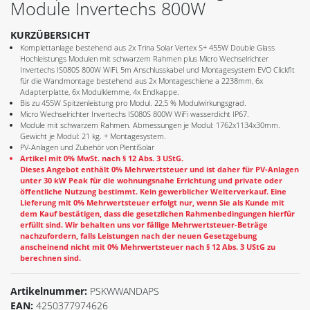
Module Invertechs 800W
KURZÜBERSICHT
Komplettanlage bestehend aus 2x Trina Solar Vertex S+ 455W Double Glass
Hochleistungs Modulen mit schwarzem Rahmen plus Micro Wechselrichter
Invertechs IS080S 800W WiFi, 5m Anschlusskabel und Montagesystem EVO Clickfit
für die Wandmontage bestehend aus 2x Montageschiene a 2238mm, 6x
Adapterplatte, 6x Modulklemme, 4x Endkappe.
Bis zu 455W Spitzenleistung pro Modul. 22,5 % Modulwirkungsgrad.
Micro Wechselrichter Invertechs IS080S 800W WiFi wasserdicht IP67.
Module mit schwarzem Rahmen. Abmessungen je Modul: 1762x1134x30mm.
Gewicht je Modul: 21 kg. + Montagesystem.
PV-Anlagen und Zubehör von PlentiSolar
Artikel mit 0% MwSt. nach § 12 Abs. 3 UStG.
Dieses Angebot enthält 0% Mehrwertsteuer und ist daher für PV-Anlagen
unter 30 kW Peak für die wohnungsnahe Errichtung und private oder
öffentliche Nutzung bestimmt. Kein gewerblicher Weiterverkauf. Eine
Lieferung mit 0% Mehrwertsteuer erfolgt nur, wenn Sie als Kunde mit
dem Kauf bestätigen, dass die gesetzlichen Rahmenbedingungen hierfür
erfüllt sind. Wir behalten uns vor fällige Mehrwertsteuer-Beträge
nachzufordern, falls Leistungen nach der neuen Gesetzgebung
anscheinend nicht mit 0% Mehrwertsteuer nach § 12 Abs. 3 UStG zu
berechnen sind.
Artikelnummer:
PSKWWANDAPS
EAN:
4250377974626