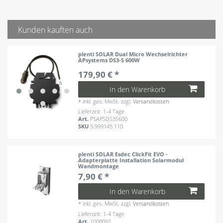
Kunden kauften auch
plenti SOLAR Dual Micro Wechselrichter
APsystems DS3-S 600W
179,90 € *
In den Warenkorb
*
inkl. ges. MwSt.
zzgl.
Versandkosten
Lieferzeit: 1-4 Tage
Art.
PSAPSDS3S600
SKU
5.999145.110
plenti SOLAR Esdec ClickFit EVO -
Adapterplatte Installation Solarmodul
Wandmontage
7,90 € *
In den Warenkorb
*
inkl. ges. MwSt.
zzgl.
Versandkosten
Lieferzeit: 1-4 Tage
Art.
1008092