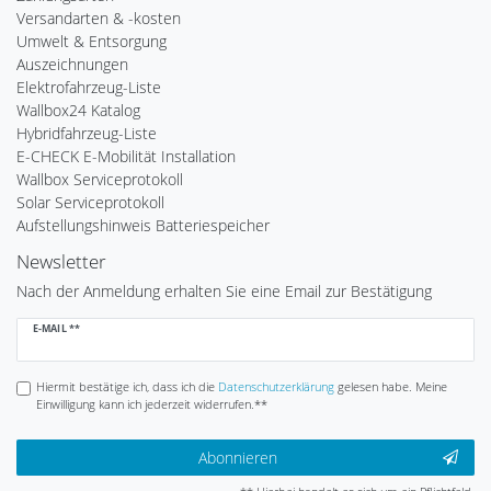
Versandarten & -kosten
Umwelt & Entsorgung
Auszeichnungen
Elektrofahrzeug-Liste
Wallbox24 Katalog
Hybridfahrzeug-Liste
E-CHECK E-Mobilität Installation
Wallbox Serviceprotokoll
Solar Serviceprotokoll
Aufstellungshinweis Batteriespeicher
Newsletter
Nach der Anmeldung erhalten Sie eine Email zur Bestätigung
Newsletter
E-MAIL **
Honig
Hiermit bestätige ich, dass ich die
Daten­schutz­erklärung
gelesen habe. Meine
Einwilligung kann ich jederzeit widerrufen.**
Abonnieren