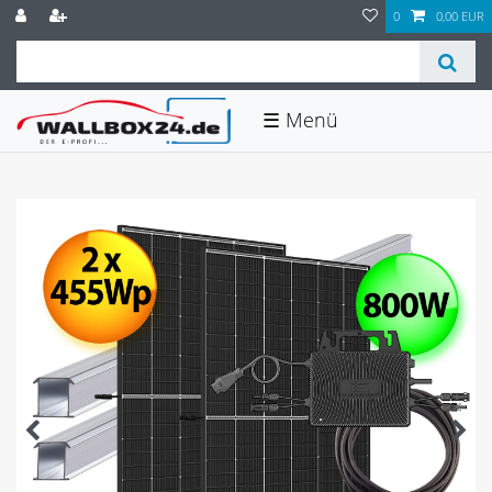
0
0,00 EUR
☰