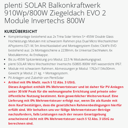
plenti SOLAR Balkonkraftwerk
910Wp/800W Ziegeldach EVO 2
Module Invertechs 800W
KURZÜBERSICHT
Komplettanlage bestehend aus 2x Trina Solar Vertex S+ 455W Double Glass
Hochleistungs Modulen mit schwarzem Rahmen plus Dual Micro Wechselrichter
APsystems EZ1-M, 5m Anschlusskabel und Montagesystem Esdec ClickFit EVO
bestehend aus: 2x Montageschiene a 2238mm, 6x Universal Dachhaken, 6x
Modulklemme, 4x Endkappe.
Bis zu 455W Spitzenleistung pro Modul. 22,5 % Modulwirkungsgrad.
plenti SOLAR Micro Wechselrichter Invertechs IS080S 800W WiFi wasserdicht IP67.
Module mit schwarzem Rahmen. Abmessungen je Modul: 1762x1134x30mm.
Gewicht je Modul: 21 kg. + Montagesystem.
PV-Anlagen und Zubehör von PlentiSolar
Artikel mit 0% MwSt. nach § 12 Abs. 3 UStG.
Dieses Angebot enthält 0% Mehrwertsteuer und ist daher für PV-Anlagen
unter 30 kW Peak für die wohnungsnahe Errichtung und private oder
öffentliche Nutzung bestimmt. Kein gewerblicher Weiterverkauf. Eine
Lieferung mit 0% Mehrwertsteuer erfolgt nur, wenn Sie als Kunde mit
dem Kauf bestätigen, dass die gesetzlichen Rahmenbedingungen hierfür
erfüllt sind. Wir behalten uns vor fällige Mehrwertsteuer-Beträge
nachzufordern, falls Leistungen nach der neuen Gesetzgebung
anscheinend nicht mit 0% Mehrwertsteuer nach § 12 Abs. 3 UStG zu
berechnen sind.