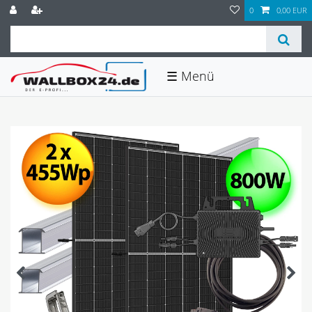
0
0,00 EUR
☰