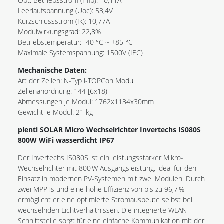
Opt. Betriebsstrom (Imp): 10,11A
Leerlaufspannung (Uoc): 53,4V
Kurzschlussstrom (Ik): 10,77A
Modulwirkungsgrad: 22,8%
Betriebstemperatur: -40 °C ~ +85 °C
Maximale Systemspannung: 1500V (IEC)
Mechanische Daten:
Art der Zellen: N-Typ i-TOPCon Modul
Zellenanordnung: 144 [6x18)
Abmessungen je Modul: 1762x1134x30mm
Gewicht je Modul: 21 kg
plenti SOLAR Micro Wechselrichter Invertechs IS080S
800W WiFi wasserdicht IP67
Der Invertechs IS080S ist ein leistungsstarker Mikro-
Wechselrichter mit 800 W Ausgangsleistung, ideal für den
Einsatz in modernen PV-Systemen mit zwei Modulen. Durch
zwei MPPTs und eine hohe Effizienz von bis zu 96,7 %
ermöglicht er eine optimierte Stromausbeute selbst bei
wechselnden Lichtverhältnissen. Die integrierte WLAN-
Schnittstelle sorgt für eine einfache Kommunikation mit der