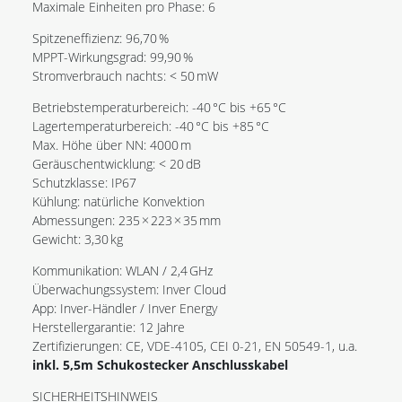
Maximale Einheiten pro Phase: 6
Spitzeneffizienz: 96,70 %
MPPT-Wirkungsgrad: 99,90 %
Stromverbrauch nachts: < 50 mW
Betriebstemperaturbereich: -40 °C bis +65 °C
Lagertemperaturbereich: -40 °C bis +85 °C
Max. Höhe über NN: 4000 m
Geräuschentwicklung: < 20 dB
Schutzklasse: IP67
Kühlung: natürliche Konvektion
Abmessungen: 235 × 223 × 35 mm
Gewicht: 3,30 kg
Kommunikation: WLAN / 2,4 GHz
Überwachungssystem: Inver Cloud
App: Inver-Händler / Inver Energy
Herstellergarantie: 12 Jahre
Zertifizierungen: CE, VDE-4105, CEI 0-21, EN 50549-1, u.a.
inkl. 5,5m Schukostecker Anschlusskabel
SICHERHEITSHINWEIS