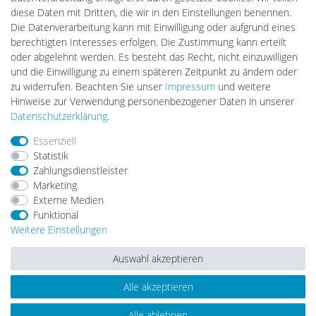
DEYESOLAR
diese Daten mit Dritten, die wir in den Einstellungen benennen.
Lightech Connect
Die Datenverarbeitung kann mit Einwilligung oder aufgrund eines
CardanLight Europe
berechtigten Interesses erfolgen. Die Zustimmung kann erteilt
FORTIMO LEDs
oder abgelehnt werden. Es besteht das Recht, nicht einzuwilligen
LED-RETROSHOP
und die Einwilligung zu einem späteren Zeitpunkt zu ändern oder
MeinUSB
zu widerrufen. Beachten Sie unser
Impressum
und weitere
Hinweise zur Verwendung personenbezogener Daten in unserer
Daten­schutz­erklärung
.
Impressum
Daten­schutz­erklärung
AGB
Essenziell
Statistik
Zahlungsdienstleister
Barrierefreiheitserklärung
Widerrufs­recht
Marketing
Externe Medien
Funktional
Kontakt
Vertrag widerrufen
Weitere Einstellungen
Auswahl akzeptieren
Alle akzeptieren
© Copyright 2026 | Alle Rechte vorbehalten.
Alle ablehnen