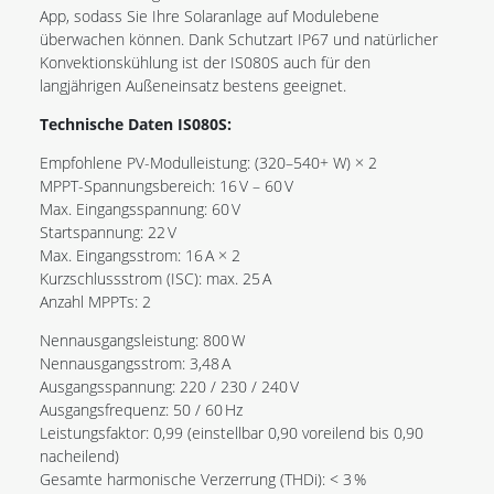
App, sodass Sie Ihre Solaranlage auf Modulebene
überwachen können. Dank Schutzart IP67 und natürlicher
Konvektionskühlung ist der IS080S auch für den
langjährigen Außeneinsatz bestens geeignet.
Technische Daten IS080S:
Empfohlene PV-Modulleistung: (320–540+ W) × 2
MPPT-Spannungsbereich: 16 V – 60 V
Max. Eingangsspannung: 60 V
Startspannung: 22 V
Max. Eingangsstrom: 16 A × 2
Kurzschlussstrom (ISC): max. 25 A
Anzahl MPPTs: 2
Nennausgangsleistung: 800 W
Nennausgangsstrom: 3,48 A
Ausgangsspannung: 220 / 230 / 240 V
Ausgangsfrequenz: 50 / 60 Hz
Leistungsfaktor: 0,99 (einstellbar 0,90 voreilend bis 0,90
nacheilend)
Gesamte harmonische Verzerrung (THDi): < 3 %