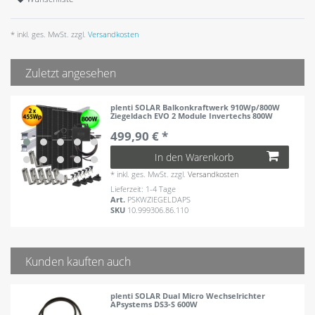
* inkl. ges. MwSt. zzgl.
Versandkosten
Zuletzt angesehen
plenti SOLAR Balkonkraftwerk 910Wp/800W
Ziegeldach EVO 2 Module Invertechs 800W
499,90 € *
In den Warenkorb
*
inkl. ges. MwSt.
zzgl.
Versandkosten
Lieferzeit: 1-4 Tage
Art.
PSKWZIEGELDAPS
SKU
10.999306.86.110
Kunden kauften auch
plenti SOLAR Dual Micro Wechselrichter
APsystems DS3-S 600W