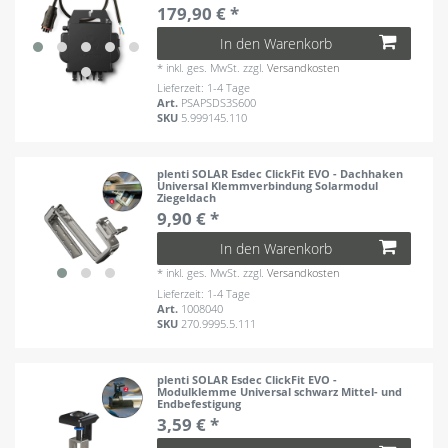
179,90 € *
In den Warenkorb
*
inkl. ges. MwSt.
zzgl.
Versandkosten
Lieferzeit: 1-4 Tage
Art.
PSAPSDS3S600
SKU
5.999145.110
plenti SOLAR Esdec ClickFit EVO - Dachhaken
Universal Klemmverbindung Solarmodul
Ziegeldach
9,90 € *
In den Warenkorb
*
inkl. ges. MwSt.
zzgl.
Versandkosten
Lieferzeit: 1-4 Tage
Art.
1008040
SKU
270.9995.5.111
plenti SOLAR Esdec ClickFit EVO -
Modulklemme Universal schwarz Mittel- und
Endbefestigung
3,59 € *