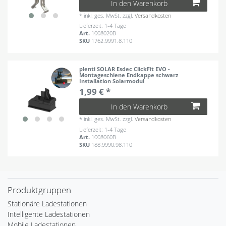
In den Warenkorb
*
inkl. ges. MwSt.
zzgl.
Versandkosten
Lieferzeit: 1-4 Tage
Art.
1008020B
SKU
1762.9991.8.110
plenti SOLAR Esdec ClickFit EVO -
Montageschiene Endkappe schwarz
Installation Solarmodul
1,99 € *
In den Warenkorb
*
inkl. ges. MwSt.
zzgl.
Versandkosten
Lieferzeit: 1-4 Tage
Art.
1008060B
SKU
188.9990.98.110
Produktgruppen
Stationäre Ladestationen
Intelligente Ladestationen
Mobile Ladestationen