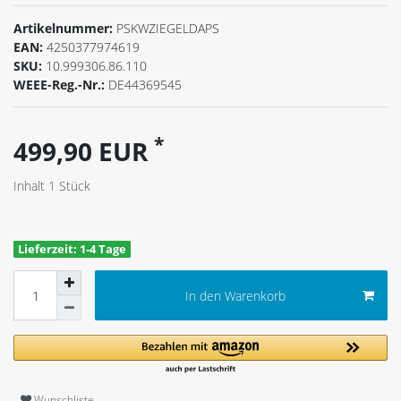
Artikelnummer:
PSKWZIEGELDAPS
EAN:
4250377974619
SKU:
10.999306.86.110
WEEE-Reg.-Nr.:
DE44369545
*
499,90 EUR
Inhalt
1
Stück
Lieferzeit: 1-4 Tage
In den Warenkorb
Wunschliste